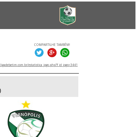
COMPARTILHE TAMBÉM!
igadebetim.com.br/estatistica_jogo.php?f_id_jogo=3441
)