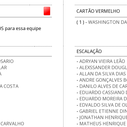
CARTÃO VERMELHO
( 1 ) -
WASHINGTON DAS
 para essa equipe
ESCALAÇÃO
OSARIO
-
ADRYAN VIEIRA LEÃO
LAR
-
ALEXSSANDER DOUGL
A
-
ALLAN DA SILVA DIAS
-
ANDRE GONÇALVES B
A COSTA
-
DANILO ALVES DE CA
-
EDUARDO CASSIANO 
-
EDUARDO MOREIRA D
-
EDVALDO SILVA DE OL
-
GABRIEL ETIENNE DI
-
JONATHAN HENRIQUE
 CARVALHO
-
MATHEUS HENRIQUE 