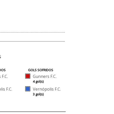
S
DOS
GOLS SOFRIDOS
F.C.
Gunners F.C.
4 gol(s)
is F.C.
Vernópolis F.C.
3 gol(s)