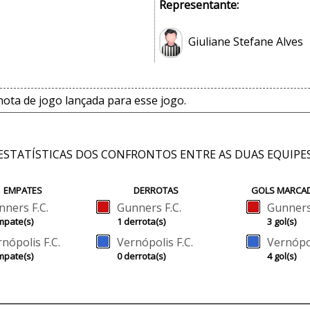
Representante:
Giuliane Stefane Alves
ta de jogo lançada para esse jogo.
ESTATÍSTICAS DOS CONFRONTOS ENTRE AS DUAS EQUIPE
EMPATES
DERROTAS
GOLS MARCA
nners F.C.
Gunners F.C.
Gunners 
mpate(s)
1 derrota(s)
3 gol(s)
nópolis F.C.
Vernópolis F.C.
Vernópol
mpate(s)
0 derrota(s)
4 gol(s)