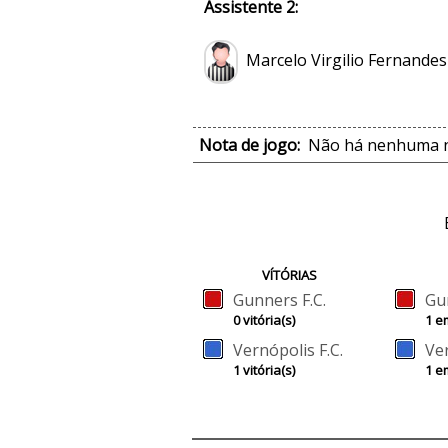
Assistente 2:
Marcelo Virgilio Fernandes
Nota de jogo:
Não há nenhuma no
VÍTÓRIAS
Gunners F.C.
Gu
0 vitória(s)
1 e
Vernópolis F.C.
Ver
1 vitória(s)
1 e