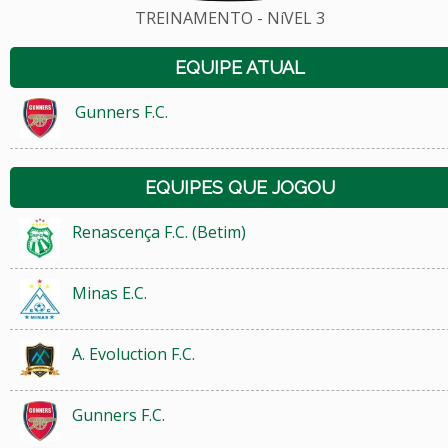
TREINAMENTO - NíVEL 3
EQUIPE ATUAL
Gunners F.C.
EQUIPES QUE JOGOU
Renascença F.C. (Betim)
Minas E.C.
A. Evoluction F.C.
Gunners F.C.