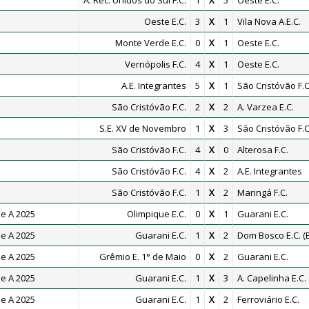
A. Rec. Unidos do Sul F.C.
1
X
5
Oeste E.C.
Oeste E.C.
3
X
1
Vila Nova A.E.C.
Monte Verde E.C.
0
X
1
Oeste E.C.
Vernópolis F.C.
4
X
1
Oeste E.C.
A.E. Integrantes
5
X
1
São Cristóvão F.C
São Cristóvão F.C.
2
X
2
A. Varzea E.C.
S.E. XV de Novembro
1
X
3
São Cristóvão F.C
São Cristóvão F.C.
4
X
0
Alterosa F.C.
São Cristóvão F.C.
4
X
2
A.E. Integrantes
São Cristóvão F.C.
1
X
2
Maringá F.C.
e A 2025
Olimpique E.C.
0
X
1
Guarani E.C.
e A 2025
Guarani E.C.
1
X
2
Dom Bosco E.C. (
e A 2025
Grêmio E. 1° de Maio
0
X
2
Guarani E.C.
e A 2025
Guarani E.C.
1
X
3
A. Capelinha E.C. 
e A 2025
Guarani E.C.
1
X
2
Ferroviário E.C.