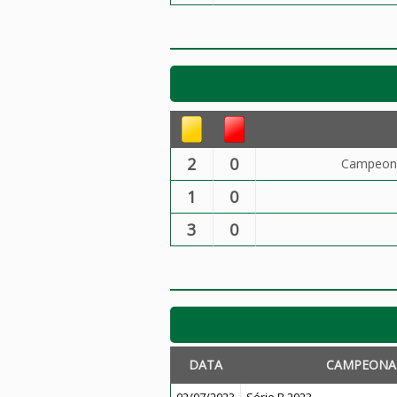
2
0
Campeona
1
0
3
0
DATA
CAMPEONA