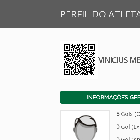
PERFIL DO ATLET
VINICIUS 
INFORMAÇÕES GERA
5
Gols (Of
0
Gol (Ext
0
Gol (Am