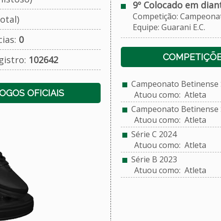
9º Colocado em dian
Competição: Campeonato 
otal)
Equipe: Guarani E.C.
cias:
0
COMPETIÇÕE
gistro:
102642
Campeonato Betinense S
JOGOS OFICIAIS
Atuou como: Atleta
Campeonato Betinense S
Atuou como: Atleta
Série C 2024
Atuou como: Atleta
Série B 2023
Atuou como: Atleta