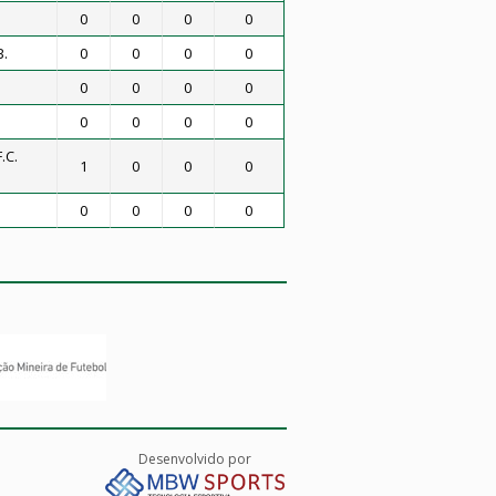
0
0
0
0
B.
0
0
0
0
0
0
0
0
0
0
0
0
.C.
1
0
0
0
a
0
0
0
0
Desenvolvido por