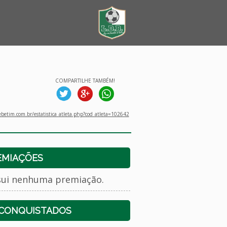
COMPARTILHE TAMBÉM!
betim.com.br/estatistica_atleta.php?cod_atleta=102642
EMIAÇÕES
sui nenhuma premiação.
 CONQUISTADOS