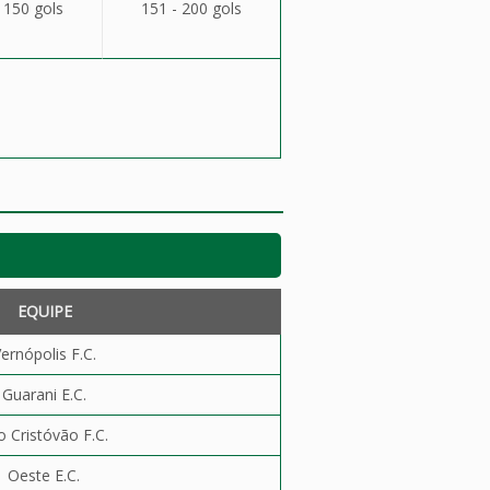
 150 gols
151 - 200 gols
EQUIPE
ernópolis F.C.
Guarani E.C.
o Cristóvão F.C.
Oeste E.C.