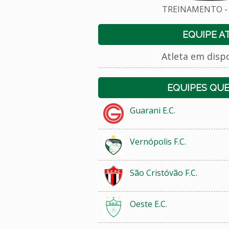
TREINAMENTO - 
EQUIPE A
Atleta em disp
EQUIPES QU
Guarani E.C.
Vernópolis F.C.
São Cristóvão F.C.
Oeste E.C.