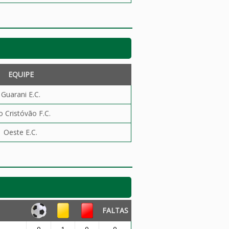
EQUIPE
Guarani E.C.
o Cristóvão F.C.
Oeste E.C.
FALTAS