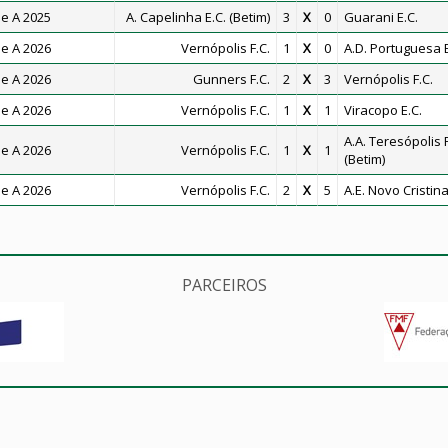
e A 2025
A. Capelinha E.C. (Betim)
3
X
0
Guarani E.C.
e A 2026
Vernópolis F.C.
1
X
0
A.D. Portuguesa 
e A 2026
Gunners F.C.
2
X
3
Vernópolis F.C.
e A 2026
Vernópolis F.C.
1
X
1
Viracopo E.C.
A.A. Teresópolis F
e A 2026
Vernópolis F.C.
1
X
1
(Betim)
e A 2026
Vernópolis F.C.
2
X
5
A.E. Novo Cristin
PARCEIROS