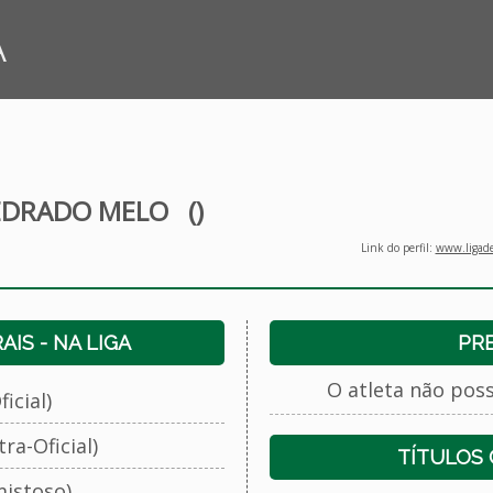
A
MEDRADO MELO
()
Link do perfil:
www.ligade
IS - NA LIGA
PR
O atleta não pos
icial)
ra-Oficial)
TÍTULOS
istoso)