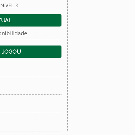
NíVEL 3
TUAL
onibilidade
E JOGOU