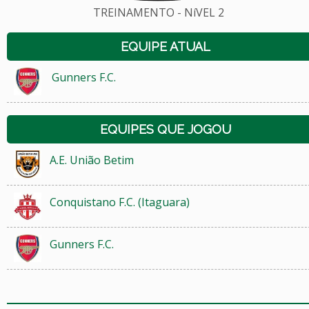
TREINAMENTO - NíVEL 2
EQUIPE ATUAL
Gunners F.C.
EQUIPES QUE JOGOU
A.E. União Betim
Conquistano F.C. (Itaguara)
Gunners F.C.