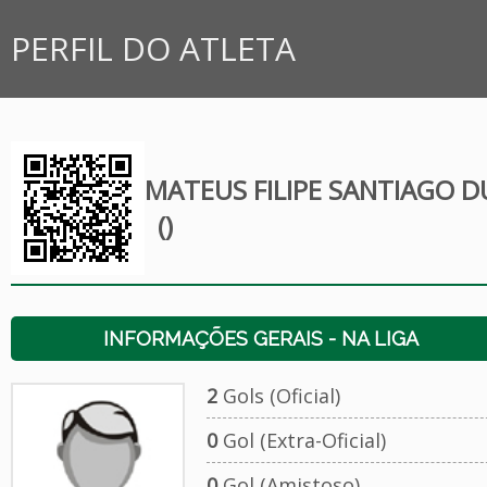
PERFIL DO ATLETA
MATEUS FILIPE SANTIAGO 
()
INFORMAÇÕES GERAIS - NA LIGA
2
Gols (Oficial)
0
Gol (Extra-Oficial)
0
Gol (Amistoso)