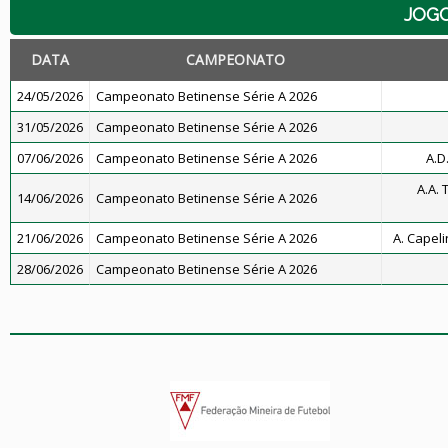
JOG
DATA
CAMPEONATO
24/05/2026
Campeonato Betinense Série A 2026
31/05/2026
Campeonato Betinense Série A 2026
07/06/2026
Campeonato Betinense Série A 2026
A.D
A.A. 
14/06/2026
Campeonato Betinense Série A 2026
21/06/2026
Campeonato Betinense Série A 2026
A. Capeli
28/06/2026
Campeonato Betinense Série A 2026