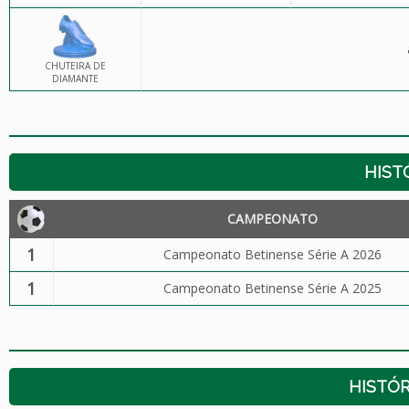
CHUTEIRA DE
DIAMANTE
HIST
CAMPEONATO
1
Campeonato Betinense Série A 2026
1
Campeonato Betinense Série A 2025
HISTÓR