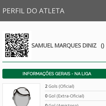
PERFIL DO ATLETA
SAMUEL MARQUES DINIZ
()
INFORMAÇÕES GERAIS - NA LIGA
2
Gols (Oficial)
0
Gol (Extra-Oficial)
0
Gol (Amistoso)