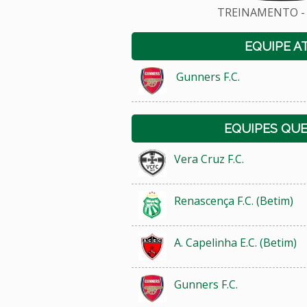
TREINAMENTO - 
EQUIPE A
Gunners F.C.
EQUIPES QU
Vera Cruz F.C.
Renascença F.C. (Betim)
A. Capelinha E.C. (Betim)
Gunners F.C.