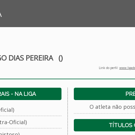
A
GO DIAS PEREIRA
()
Link do perfil:
www.ligade
IS - NA LIGA
PR
O atleta não pos
icial)
ra-Oficial)
TÍTULOS
istoso)