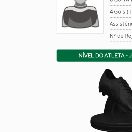
4
Gols (T
Assistên
Nº de Re
NÍVEL DO ATLETA - 