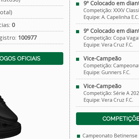
9º Colocado em dian
Competição: XXXV Classi
otal)
Equipe: A. Capelinha E.C.
cias:
0
9º Colocado em dian
gistro:
100977
Competição: Copa Vagalu
Equipe: Vera Cruz F.C.
Vice-Campeão
JOGOS OFICIAIS
Competição: Campeonato 
Equipe: Gunners F.C.
Vice-Campeão
Competição: Série A 202
Equipe: Vera Cruz F.C.
COMPETIÇÕE
Campeonato Betinense S