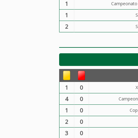
1
Campeonato B
1
S
2
S
1
0
X
4
0
Campeona
1
0
Cop
2
0
3
0