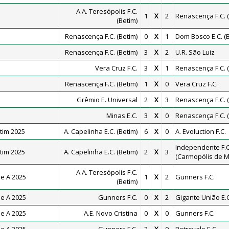
A.A. Teresópolis F.C.
1
X
2
Renascença F.C. (
(Betim)
Renascença F.C. (Betim)
0
X
1
Dom Bosco E.C. (B
Renascença F.C. (Betim)
3
X
2
U.R. São Luiz
Vera Cruz F.C.
3
X
1
Renascença F.C. (
Renascença F.C. (Betim)
1
X
0
Vera Cruz F.C.
Grêmio E. Universal
2
X
3
Renascença F.C. (
Minas E.C.
3
X
0
Renascença F.C. (
tim 2025
A. Capelinha E.C. (Betim)
6
X
0
A. Evoluction F.C.
Independente F.C
tim 2025
A. Capelinha E.C. (Betim)
2
X
3
(Carmopólis de M
A.A. Teresópolis F.C.
e A 2025
1
X
2
Gunners F.C.
(Betim)
e A 2025
Gunners F.C.
0
X
2
Gigante União E.C
e A 2025
A.E. Novo Cristina
0
X
0
Gunners F.C.