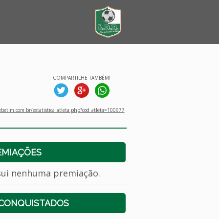
COMPARTILHE TAMBÉM!
betim.com.br/estatistica_atleta.php?cod_atleta=100977
EMIAÇÕES
sui nenhuma premiação.
 CONQUISTADOS