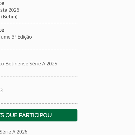
te
sta 2026
 (Betim)
te
me 3ª Edição
Betinense Série A 2025
3
S QUE PARTICIPOU
érie A 2026