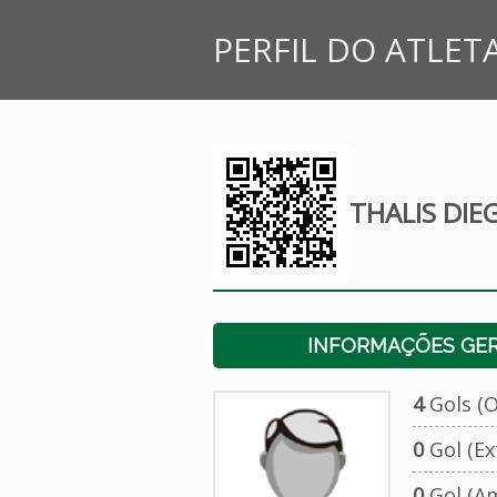
PERFIL DO ATLET
THALIS DIE
INFORMAÇÕES GERA
4
Gols (Of
0
Gol (Ext
0
Gol (Am