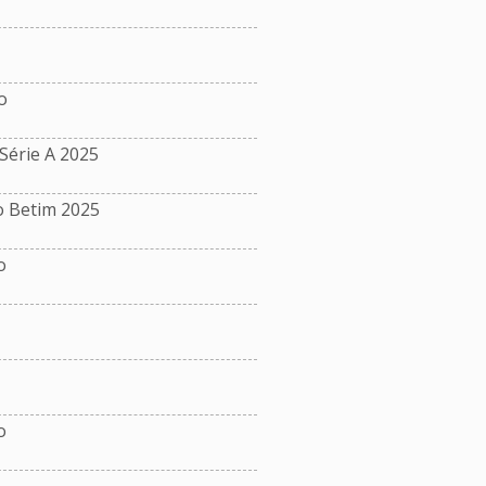
o
érie A 2025
o Betim 2025
o
o