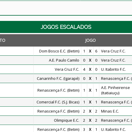
JOGOS ESCALADOS
TO
JOGO
Dom Bosco E.C. (Betim)
1
X
6
Vera Cruz F.C.
A.E. Paulo Camilo
0
X
0
Vera Cruz F.C.
Vera Cruz F.C.
4
X
0
U. Itabirito F.C.
Canarinho F.C. (Igarapé)
0
X
1
Renascença F.C. (
A.E. Pinheirense
Renascença F.C. (Betim)
1
X
1
(Itatiaiuçu)
Comercial F.C. (S.J. Bicas)
1
X
1
Renascença F.C. (
Renascença F.C. (Betim)
2
X
2
Minas E.C.
Olimpique E.C.
2
X
2
Renascença F.C. (
Renascença F.C. (Betim)
3
X
1
U. Itabirito F.C.