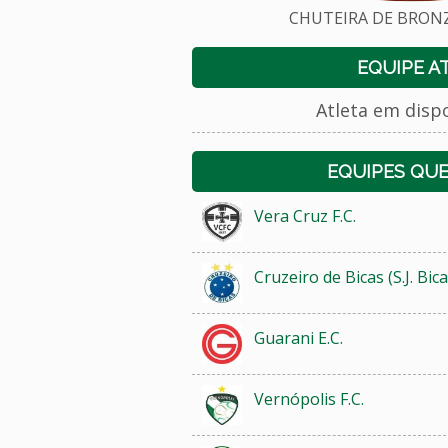
CHUTEIRA DE BRONZE
EQUIPE A
Atleta em disp
EQUIPES QU
Vera Cruz F.C.
Cruzeiro de Bicas (S.J. Bica
Guarani E.C.
Vernópolis F.C.