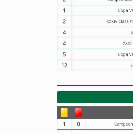
1
Copa Va
2
XXXIV Classi
4
S
4
XXXII
5
Copa Va
12
S
1
0
Campeona