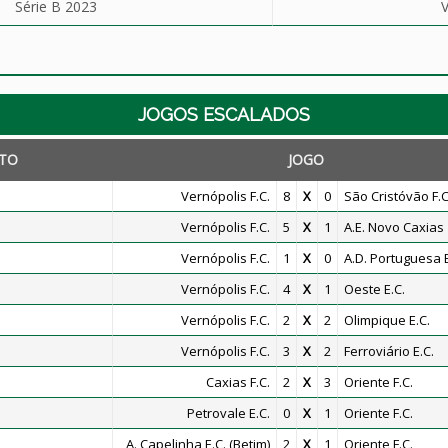
Série B 2023
V
JOGOS ESCALADOS
TO
JOGO
Vernópolis F.C.
8
X
0
São Cristóvão F.C
Vernópolis F.C.
5
X
1
A.E. Novo Caxias
Vernópolis F.C.
1
X
0
A.D. Portuguesa 
Vernópolis F.C.
4
X
1
Oeste E.C.
Vernópolis F.C.
2
X
2
Olimpique E.C.
Vernópolis F.C.
3
X
2
Ferroviário E.C.
Caxias F.C.
2
X
3
Oriente F.C.
Petrovale E.C.
0
X
1
Oriente F.C.
A. Capelinha E.C. (Betim)
2
X
1
Oriente F.C.