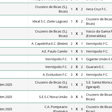
Cruzeiro de Bicas (S.J.
1
X
2
Vera Cruz F.C.
Bicas)
Cruzeiro de Bicas 
Ideal S.C. (Sete Lagoas)
1
X
2
Bicas)
Cruzeiro de Bicas (S.J.
Vasco da Gama F
1
X
3
Bicas)
(Esmeraldas)
A. Capelinha E.C. (Betim)
2
X
1
Vernópolis F.C.
A.E. Paulo Camilo
1
X
5
Vernópolis F.C.
Vernópolis F.C.
1
X
1
Gigante União E.
Vernópolis F.C.
2
X
2
Guarani E.C.
A. Evoluction F.C.
3
X
2
Vernópolis F.C.
Cruzeiro de Bicas (S.J.
S.E. Santa Monic
tim 2025
1
X
3
Bicas)
(Igarapé)
Cruzeiro de Bicas 
tim 2025
S.E.S.C Nova União
0
X
5
Bicas)
C.A. Pompeano
Cruzeiro de Bicas 
tim 2025
1
X
0
(Pompéu)
Bicas)