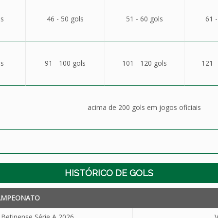
ls
46 - 50 gols
51 - 60 gols
61 -
ls
91 - 100 gols
101 - 120 gols
121 -
acima de 200 gols em jogos oficiais
HISTÓRICO DE GOLS
AMPEONATO
etinense Série A 2026
V