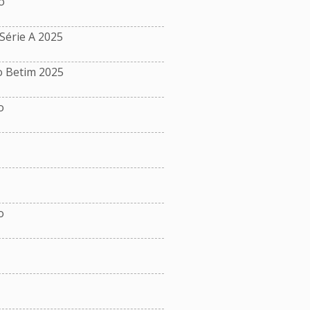
o
érie A 2025
o Betim 2025
o
o