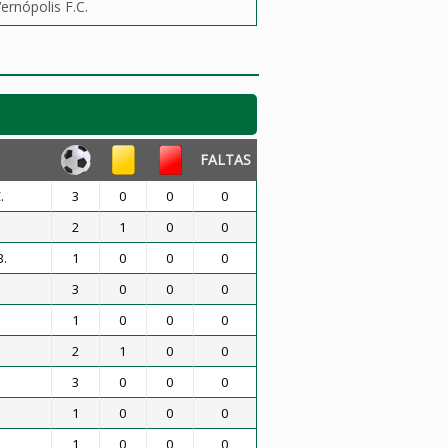
ernópolis F.C.
FALTAS
.
3
0
0
0
2
1
0
0
B.
1
0
0
0
3
0
0
0
1
0
0
0
2
1
0
0
3
0
0
0
1
0
0
0
1
0
0
0