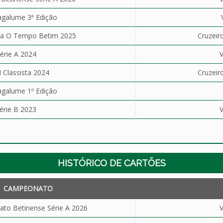
galume 3ª Edição
sta O Tempo Betim 2025
Cruzeiro
érie A 2024
V
I Classista 2024
Cruzeiro
galume 1º Edição
érie B 2023
V
HISTÓRICO DE CARTÕES
CAMPEONATO
to Betinense Série A 2026
V