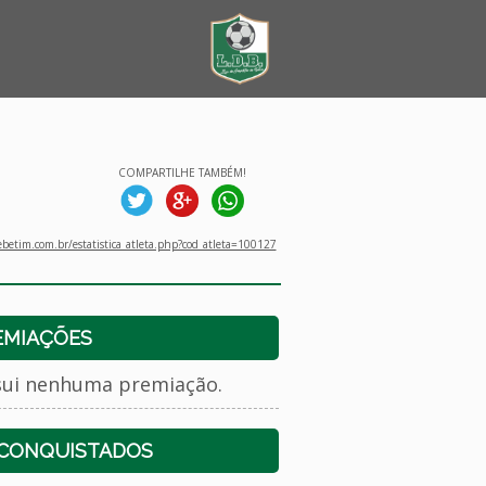
COMPARTILHE TAMBÉM!
betim.com.br/estatistica_atleta.php?cod_atleta=100127
EMIAÇÕES
sui nenhuma premiação.
 CONQUISTADOS