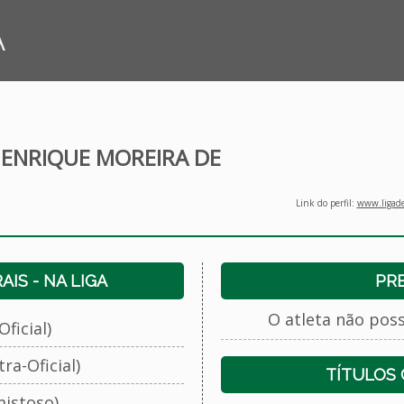
A
ENRIQUE MOREIRA DE
Link do perfil:
www.ligade
IS - NA LIGA
PR
O atleta não pos
ficial)
ra-Oficial)
TÍTULOS
istoso)