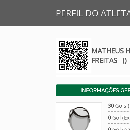
PERFIL DO ATLET
MATHEUS H
FREITAS
()
INFORMAÇÕES GERA
30
Gols (O
0
Gol (Ext
0
Gol (Am