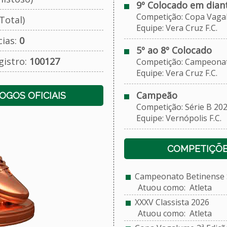
9º Colocado em dian
Competição: Copa Vagalu
Total)
Equipe: Vera Cruz F.C.
cias:
0
5º ao 8º Colocado
gistro:
100127
Competição: Campeonato 
Equipe: Vera Cruz F.C.
Campeão
JOGOS OFICIAIS
Competição: Série B 20
Equipe: Vernópolis F.C.
COMPETIÇÕE
Campeonato Betinense S
Atuou como: Atleta
XXXV Classista 2026
Atuou como: Atleta