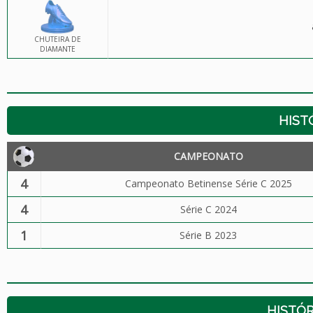
CHUTEIRA DE
DIAMANTE
HIST
CAMPEONATO
4
Campeonato Betinense Série C 2025
4
Série C 2024
1
Série B 2023
HISTÓR