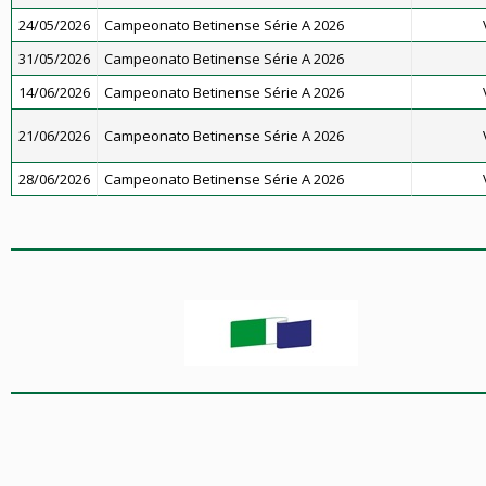
24/05/2026
Campeonato Betinense Série A 2026
31/05/2026
Campeonato Betinense Série A 2026
14/06/2026
Campeonato Betinense Série A 2026
21/06/2026
Campeonato Betinense Série A 2026
28/06/2026
Campeonato Betinense Série A 2026