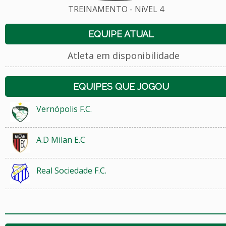
TREINAMENTO - NíVEL 4
EQUIPE ATUAL
Atleta em disponibilidade
EQUIPES QUE JOGOU
Vernópolis F.C.
A.D Milan E.C
Real Sociedade F.C.