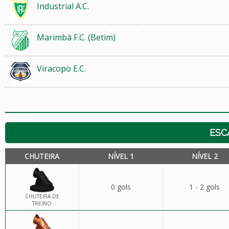
Industrial A.C.
Marimbá F.C. (Betim)
Viracopo E.C.
ESC
CHUTEIRA
NÍVEL 1
NÍVEL 2
0 gols
1 - 2 gols
CHUTEIRA DE
TREINO