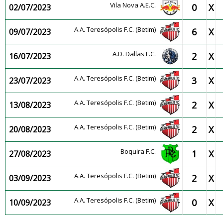
Vila Nova A.E.C.
0
X
02/07/2023
A.A. Teresópolis F.C. (Betim)
6
X
09/07/2023
A.D. Dallas F.C.
2
X
16/07/2023
A.A. Teresópolis F.C. (Betim)
3
X
23/07/2023
A.A. Teresópolis F.C. (Betim)
2
X
13/08/2023
A.A. Teresópolis F.C. (Betim)
2
X
20/08/2023
Boquira F.C.
1
X
27/08/2023
A.A. Teresópolis F.C. (Betim)
2
X
03/09/2023
A.A. Teresópolis F.C. (Betim)
0
X
10/09/2023