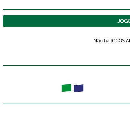
JOG
Não há JOGOS A