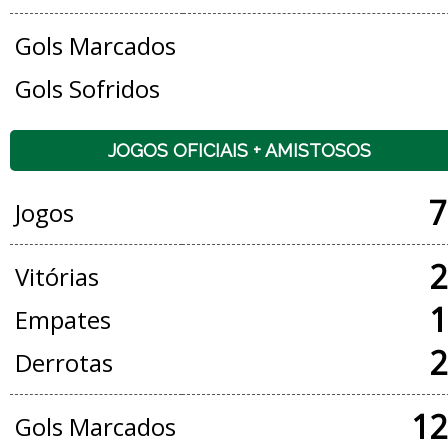
Gols Marcados
Gols Sofridos
JOGOS OFICIAIS + AMISTOSOS
7
Jogos
2
Vitórias
1
Empates
2
Derrotas
12
Gols Marcados