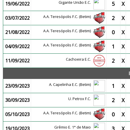
Gigante União E.C.
5
X
19/06/2022
A.A. Teresópolis F.C. (Betim)
2
X
03/07/2022
A.A. Teresópolis F.C. (Betim)
0
X
21/08/2022
A.A. Teresópolis F.C. (Betim)
1
X
04/09/2022
Cachoeira E.C.
2
X
11/09/2022
A. Capelinha E.C. (Betim)
1
X
23/09/2023
U. Petrox F.C.
2
X
30/09/2023
A.A. Teresópolis F.C. (Betim)
0
X
05/10/2023
Grêmio E. 1° de Maio
3
X
19/10/2023