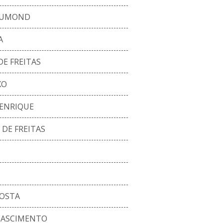
DRUMOND
A
E FREITAS
XO
HENRIQUE
 DE FREITAS
COSTA
NASCIMENTO