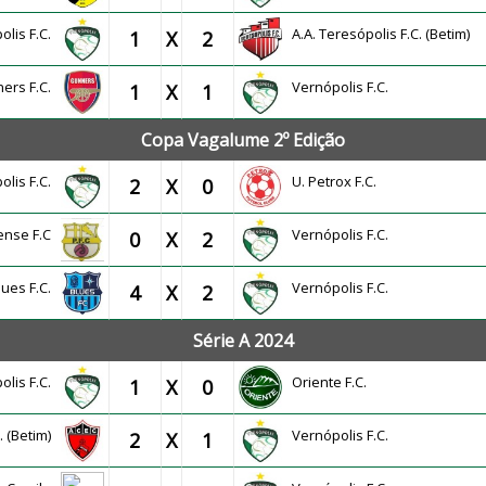
olis F.C.
A.A. Teresópolis F.C. (Betim)
1
X
2
ers F.C.
Vernópolis F.C.
1
X
1
Copa Vagalume 2º Edição
olis F.C.
U. Petrox F.C.
2
X
0
ense F.C
Vernópolis F.C.
0
X
2
lues F.C.
Vernópolis F.C.
4
X
2
Série A 2024
olis F.C.
Oriente F.C.
1
X
0
C. (Betim)
Vernópolis F.C.
2
X
1