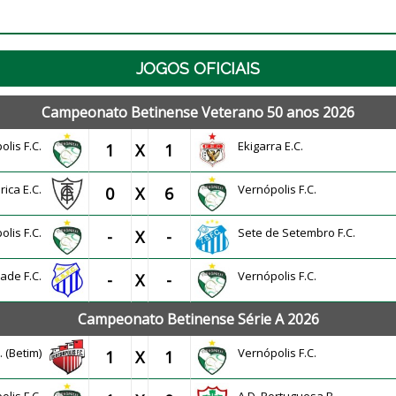
JOGOS OFICIAIS
Campeonato Betinense Veterano 50 anos 2026
olis F.C.
Ekigarra E.C.
1
X
1
rica E.C.
Vernópolis F.C.
0
X
6
olis F.C.
Sete de Setembro F.C.
-
X
-
dade F.C.
Vernópolis F.C.
-
X
-
Campeonato Betinense Série A 2026
C. (Betim)
Vernópolis F.C.
1
X
1