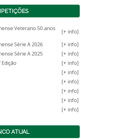
PETIÇÕES
nense Veterano 50 anos
[+ info]
nense Série A 2026
[+ info]
nense Série A 2025
[+ info]
 Edição
[+ info]
[+ info]
[+ info]
[+ info]
[+ info]
[+ info]
NCO ATUAL