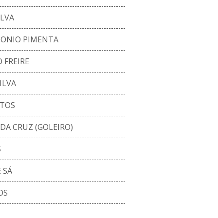
ILVA
ONIO PIMENTA
 FREIRE
ILVA
NTOS
DA CRUZ (GOLEIRO)
S
 SÁ
OS