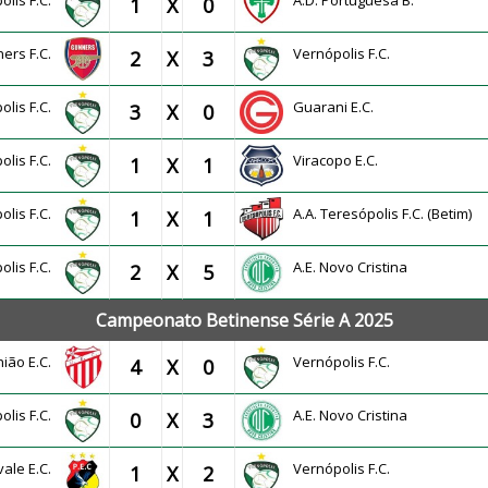
olis F.C.
A.D. Portuguesa B.
1
X
0
ers F.C.
Vernópolis F.C.
2
X
3
olis F.C.
Guarani E.C.
3
X
0
olis F.C.
Viracopo E.C.
1
X
1
olis F.C.
A.A. Teresópolis F.C. (Betim)
1
X
1
olis F.C.
A.E. Novo Cristina
2
X
5
Campeonato Betinense Série A 2025
nião E.C.
Vernópolis F.C.
4
X
0
olis F.C.
A.E. Novo Cristina
0
X
3
vale E.C.
Vernópolis F.C.
1
X
2