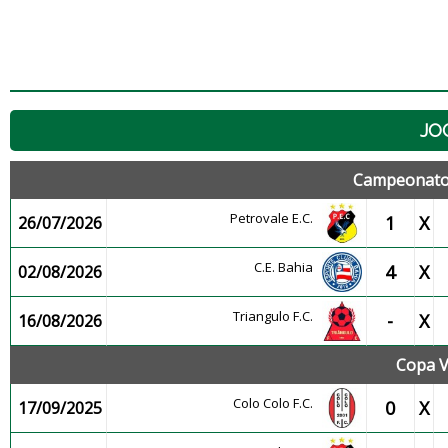
JO
Campeonato 
Petrovale E.C.
1
X
26/07/2026
C.E. Bahia
4
X
02/08/2026
Triangulo F.C.
-
X
16/08/2026
Copa V
Colo Colo F.C.
0
X
17/09/2025