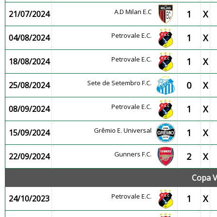
A.D Milan E.C
1
X
21/07/2024
Petrovale E.C.
1
X
04/08/2024
Petrovale E.C.
1
X
18/08/2024
Sete de Setembro F.C.
0
X
25/08/2024
Petrovale E.C.
1
X
08/09/2024
Grêmio E. Universal
1
X
15/09/2024
Gunners F.C.
2
X
22/09/2024
Copa V
Petrovale E.C.
1
X
24/10/2023