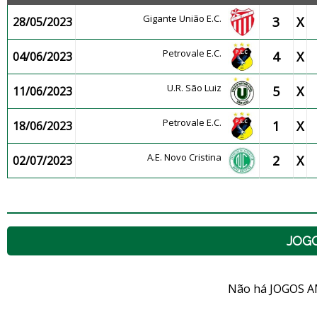
Gigante União E.C.
3
X
28/05/2023
Petrovale E.C.
4
X
04/06/2023
U.R. São Luiz
5
X
11/06/2023
Petrovale E.C.
1
X
18/06/2023
A.E. Novo Cristina
2
X
02/07/2023
JOG
Não há JOGOS A