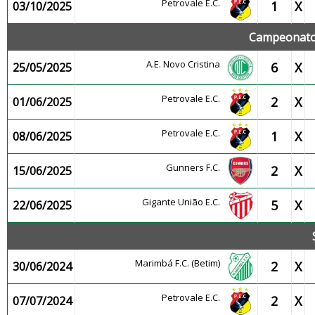
Petrovale E.C.
1
X
03/10/2025
Campeonato 
A.E. Novo Cristina
6
X
25/05/2025
Petrovale E.C.
2
X
01/06/2025
Petrovale E.C.
1
X
08/06/2025
Gunners F.C.
2
X
15/06/2025
Gigante União E.C.
5
X
22/06/2025
Marimbá F.C. (Betim)
2
X
30/06/2024
Petrovale E.C.
2
X
07/07/2024