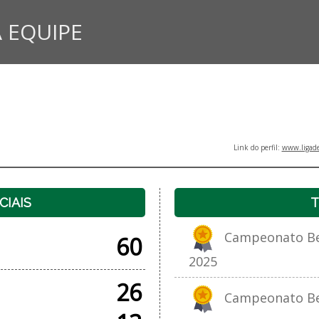
 EQUIPE
Link do perfil:
www.ligade
CIAIS
T
Campeonato Bet
60
2025
26
Campeonato Bet