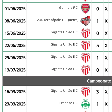
Gunners F.C.
0
X
01/06/2025
A.A. Teresópolis F.C. (Betim)
1
X
08/06/2025
Gigante União E.C.
0
X
15/06/2025
Gigante União E.C.
5
X
22/06/2025
Gigante União E.C.
1
X
29/06/2025
Gigante União E.C.
0
X
13/07/2025
Campeonato 
Gigante União E.C.
3
X
16/03/2025
Limense E.C.
1
X
23/03/2025