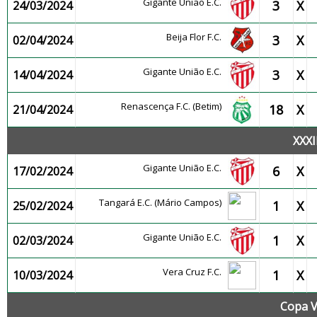
Gigante União E.C.
3
X
24/03/2024
Beija Flor F.C.
3
X
02/04/2024
Gigante União E.C.
3
X
14/04/2024
Renascença F.C. (Betim)
18
X
21/04/2024
XXXI
Gigante União E.C.
6
X
17/02/2024
Tangará E.C. (Mário Campos)
1
X
25/02/2024
Gigante União E.C.
1
X
02/03/2024
Vera Cruz F.C.
1
X
10/03/2024
Copa V