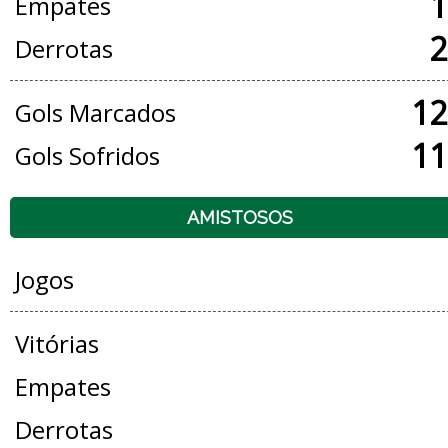
1
Empates
2
Derrotas
12
Gols Marcados
11
Gols Sofridos
AMISTOSOS
Jogos
Vitórias
Empates
Derrotas