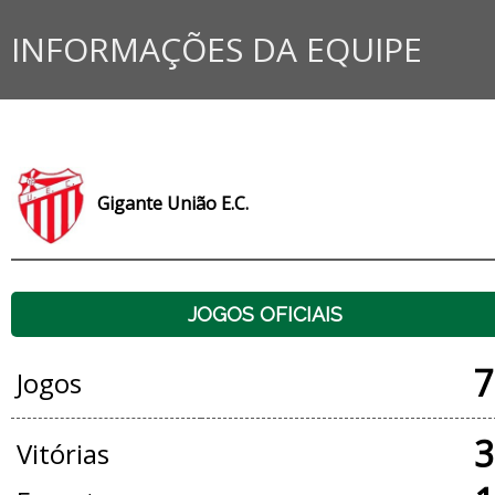
INFORMAÇÕES DA EQUIPE
Gigante União E.C.
JOGOS OFICIAIS
7
Jogos
3
Vitórias