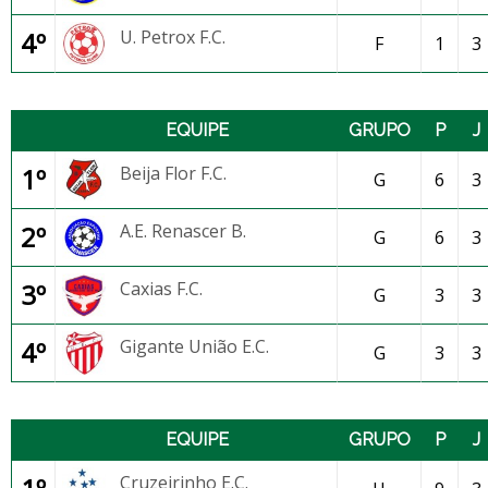
4º
U. Petrox F.C.
F
1
3
EQUIPE
GRUPO
P
J
1º
Beija Flor F.C.
G
6
3
2º
A.E. Renascer B.
G
6
3
3º
Caxias F.C.
G
3
3
4º
Gigante União E.C.
G
3
3
EQUIPE
GRUPO
P
J
Cruzeirinho E.C.