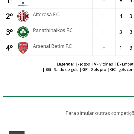
1º
H
9
3
2º
Alterosa F.C.
H
4
3
3º
Panathinaikos F.C
H
3
3
4º
Arsenal Betim F.C
H
1
3
Legenda: J
- Jogos
| V
- Vitórias
| E
- Empa
| SG
- Saldo de gols
| GP
- Gols pró
| GC
- gols con
Para simular outras competiçõ