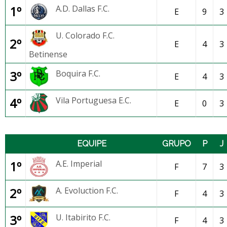
1º
A.D. Dallas F.C.
E
9
3
U. Colorado F.C.
2º
E
4
3
Betinense
3º
Boquira F.C.
E
4
3
4º
Vila Portuguesa E.C.
E
0
3
EQUIPE
GRUPO
P
J
1º
A.E. Imperial
F
7
3
2º
A. Evoluction F.C.
F
4
3
3º
U. Itabirito F.C.
F
4
3