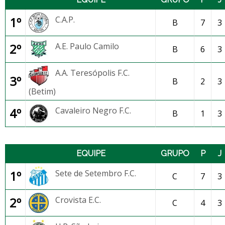
1º
C.A.P.
B
7
3
2º
A.E. Paulo Camilo
B
6
3
A.A. Teresópolis F.C.
3º
B
2
3
(Betim)
4º
Cavaleiro Negro F.C.
B
1
3
EQUIPE
GRUPO
P
J
1º
Sete de Setembro F.C.
C
7
3
2º
Crovista E.C.
C
4
3