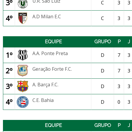
3º
U.R. São Luiz
C
3
3
4º
A.D Milan E.C
C
3
3
EQUIPE
GRUPO
P
J
1º
A.A. Ponte Preta
D
7
3
2º
Geração Forte F.C.
D
7
3
3º
A. Barça F.C.
D
3
3
4º
C.E. Bahia
D
0
3
EQUIPE
GRUPO
P
J