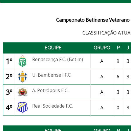
Campeonato Betinense Veterano 
CLASSIFICAÇÃO ATUA
EQUIPE
GRUPO
P
J
1º
Renascença F.C. (Betim)
A
9
3
2º
U. Bambense I.F.C.
A
6
3
3º
A. Petrópolis E.C.
A
3
3
4º
Real Sociedade F.C.
A
0
3
EQUIPE
GRUPO
P
J