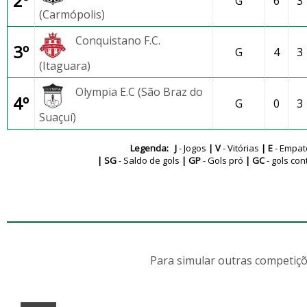
2º
G
6
3
(Carmópolis)
Conquistano F.C.
3º
G
4
3
(Itaguara)
Olympia E.C (São Braz do
4º
G
0
3
Suaçuí)
Legenda: J
- Jogos
| V
- Vitórias
| E
- Empa
| SG
- Saldo de gols
| GP
- Gols pró
| GC
- gols con
Para simular outras competiçõ