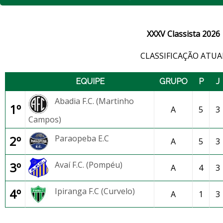
XXXV Classista 2026
CLASSIFICAÇÃO ATUA
EQUIPE
GRUPO
P
J
Abadia F.C. (Martinho
1º
A
5
3
Campos)
2º
Paraopeba E.C
A
5
3
3º
Avaí F.C. (Pompéu)
A
4
3
4º
Ipiranga F.C (Curvelo)
A
1
3