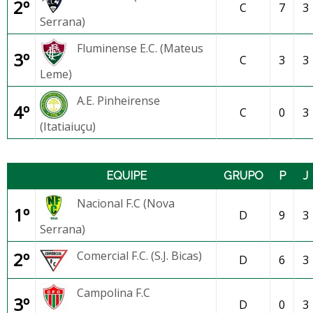
2º
C
7
3
Serrana)
Fluminense E.C. (Mateus
3º
C
3
3
Leme)
A.E. Pinheirense
4º
C
0
3
(Itatiaiuçu)
EQUIPE
GRUPO
P
J
Nacional F.C (Nova
1º
D
9
3
Serrana)
2º
Comercial F.C. (S.J. Bicas)
D
6
3
Campolina F.C
3º
D
0
3