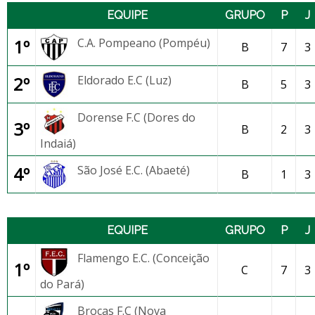
EQUIPE
GRUPO
P
J
1º
C.A. Pompeano (Pompéu)
B
7
3
2º
Eldorado E.C (Luz)
B
5
3
Dorense F.C (Dores do
3º
B
2
3
Indaiá)
4º
São José E.C. (Abaeté)
B
1
3
EQUIPE
GRUPO
P
J
Flamengo E.C. (Conceição
1º
C
7
3
do Pará)
Brocas F.C (Nova