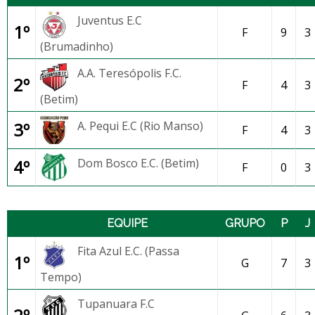
Juventus E.C
1º
F
9
3
(Brumadinho)
A.A. Teresópolis F.C.
2º
F
4
3
(Betim)
3º
A. Pequi E.C (Rio Manso)
F
4
3
4º
Dom Bosco E.C. (Betim)
F
0
3
EQUIPE
GRUPO
P
J
Fita Azul E.C. (Passa
1º
G
7
3
Tempo)
Tupanuara F.C