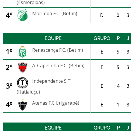
(Esmeraldas)
4º
Marimbá F.C. (Betim)
D
0
3
EQUIPE
GRUPO
P
J
1º
Renascença F.C. (Betim)
E
5
3
2º
A. Capelinha E.C. (Betim)
E
5
3
Independente S.T
3º
E
4
3
(Itatiaiuçu)
4º
Atenas F.C.I. (Igarapé)
E
1
3
EQUIPE
GRUPO
P
J