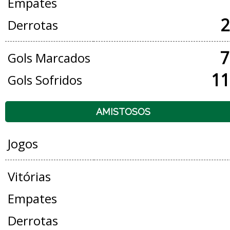
Empates
2
Derrotas
7
Gols Marcados
11
Gols Sofridos
AMISTOSOS
Jogos
Vitórias
Empates
Derrotas