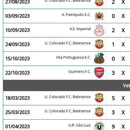
U. Colorado F.C. Betinense
2
X
27/08/2023
A. Petrópolis E.C.
0
X
03/09/2023
A.E. Imperial
2
X
10/09/2023
U. Colorado F.C. Betinense
1
X
24/09/2023
Vila Portuguesa E.C.
0
X
15/10/2023
Gunners F.C.
3
X
22/10/2023
Ve
U. Colorado F.C. Betinense
5
X
18/03/2023
U. Colorado F.C. Betinense
3
X
25/03/2023
U.R. São Luiz
9
X
01/04/2023