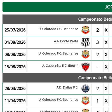
JO
Campeonato Betin
U. Colorado F.C. Betinense
2
X
25/07/2026
A.A. Ponte Preta
3
X
01/08/2026
U. Colorado F.C. Betinense
2
X
08/08/2026
A. Capelinha E.C. (Betim)
-
X
15/08/2026
Campeonato Betin
A.D. Dallas F.C.
2
X
28/03/2026
U. Colorado F.C. Betinense
1
X
11/04/2026
U. Colorado F.C. Betinense