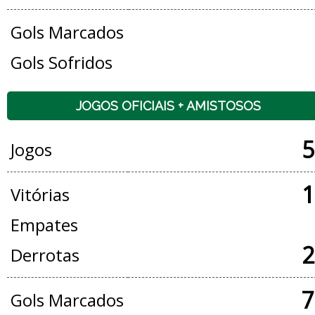
Gols Marcados
Gols Sofridos
JOGOS OFICIAIS + AMISTOSOS
5
Jogos
1
Vitórias
Empates
2
Derrotas
7
Gols Marcados