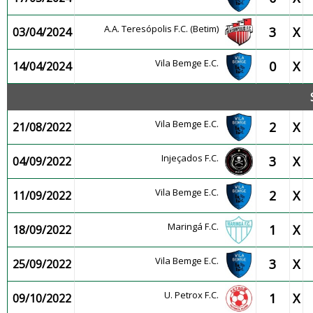
A.A. Teresópolis F.C. (Betim)
3
X
03/04/2024
Vila Bemge E.C.
0
X
14/04/2024
Vila Bemge E.C.
2
X
21/08/2022
Injeçados F.C.
3
X
04/09/2022
Vila Bemge E.C.
2
X
11/09/2022
Maringá F.C.
1
X
18/09/2022
Vila Bemge E.C.
3
X
25/09/2022
U. Petrox F.C.
1
X
09/10/2022