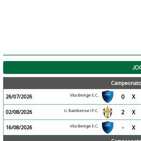
JO
Campeonato 
Vila Bemge E.C.
0
X
26/07/2026
U. Bambense I.F.C.
2
X
02/08/2026
Vila Bemge E.C.
-
X
16/08/2026