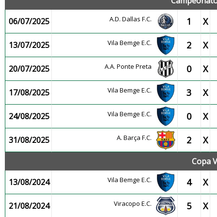
Campeonato 
A.D. Dallas F.C.
1
X
06/07/2025
Vila Bemge E.C.
2
X
13/07/2025
A.A. Ponte Preta
0
X
20/07/2025
Vila Bemge E.C.
3
X
17/08/2025
Vila Bemge E.C.
0
X
24/08/2025
A. Barça F.C.
2
X
31/08/2025
Copa V
Vila Bemge E.C.
4
X
13/08/2024
Viracopo E.C.
5
X
21/08/2024