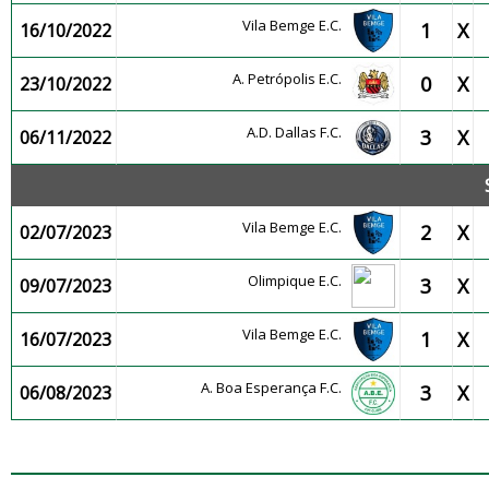
Vila Bemge E.C.
1
X
16/10/2022
A. Petrópolis E.C.
0
X
23/10/2022
A.D. Dallas F.C.
3
X
06/11/2022
Vila Bemge E.C.
2
X
02/07/2023
Olimpique E.C.
3
X
09/07/2023
Vila Bemge E.C.
1
X
16/07/2023
A. Boa Esperança F.C.
3
X
06/08/2023