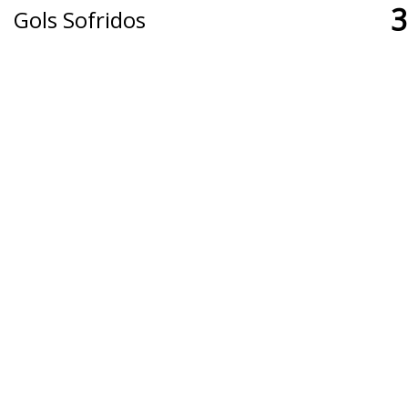
3
Gols Sofridos