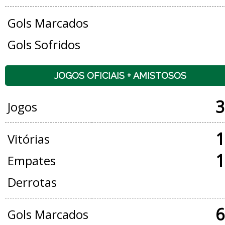
Gols Marcados
Gols Sofridos
JOGOS OFICIAIS + AMISTOSOS
3
Jogos
1
Vitórias
1
Empates
Derrotas
6
Gols Marcados