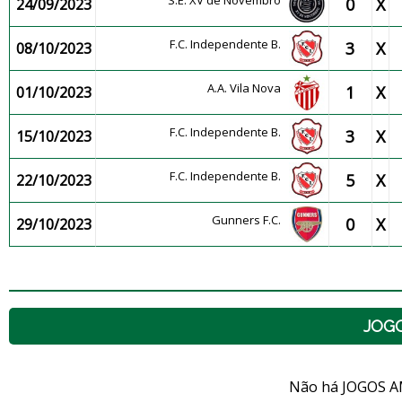
S.E. XV de Novembro
0
X
24/09/2023
F.C. Independente B.
3
X
08/10/2023
A.A. Vila Nova
1
X
01/10/2023
F.C. Independente B.
3
X
15/10/2023
F.C. Independente B.
5
X
22/10/2023
Gunners F.C.
0
X
29/10/2023
JOG
Não há JOGOS A