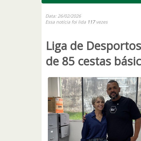
Data: 26/02/2026
Essa notícia foi lida
117
vezes
Liga de Desportos
de 85 cestas básic