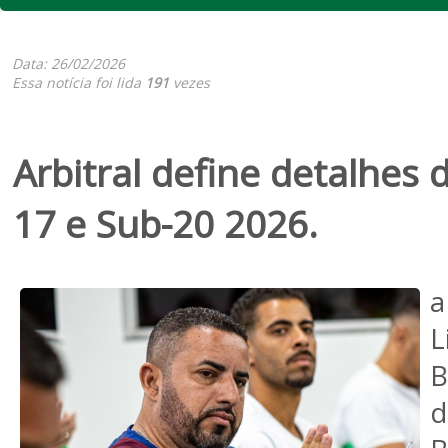
Data: 26/02/2026
Essa notícia foi lida
191
vezes
Arbitral define detalhes 
17 e Sub-20 2026.
a
L
B