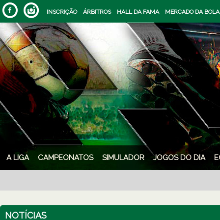
INSCRIÇÃO
ÁRBITROS
HALL DA FAMA
MERCADO DA BOLA
A LIGA
CAMPEONATOS
SIMULADOR
JOGOS DO DIA
E
NOTÍCIAS