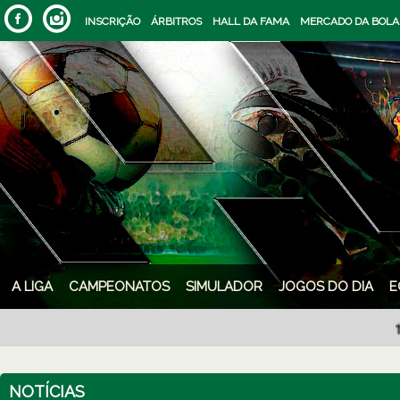
INSCRIÇÃO
ÁRBITROS
HALL DA FAMA
MERCADO DA BOLA
A LIGA
CAMPEONATOS
SIMULADOR
JOGOS DO DIA
E
13/08
-
NOTÍCIAS