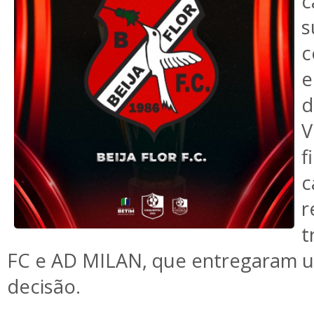
c
c
e
V
f
c
r
t
FC e AD MILAN, que entregaram u
decisão.