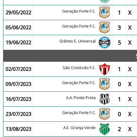
Geração Forte F.C.
1
X
29/05/2022
Geração Forte F.C.
3
X
05/06/2022
Grêmio E. Universal
5
X
19/06/2022
São Cristóvão F.C.
1
X
02/07/2023
Geração Forte F.C.
0
X
09/07/2023
A.A. Ponte Preta
1
X
16/07/2023
Geração Forte F.C.
0
X
23/07/2023
A.E. Granja Verde
2
X
13/08/2023