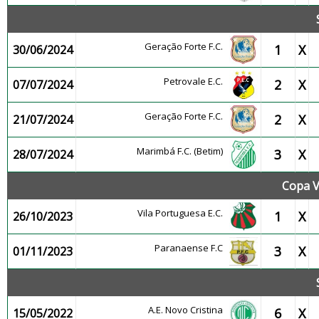
Geração Forte F.C.
1
X
30/06/2024
Petrovale E.C.
2
X
07/07/2024
Geração Forte F.C.
2
X
21/07/2024
Marimbá F.C. (Betim)
3
X
28/07/2024
Copa V
Vila Portuguesa E.C.
1
X
26/10/2023
Paranaense F.C
3
X
01/11/2023
A.E. Novo Cristina
6
X
15/05/2022