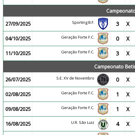
Campeonato 
Sporting B.F.
3
X
27/09/2025
Geração Forte F.C.
0
X
04/10/2025
Geração Forte F.C.
3
X
11/10/2025
Campeonato Betin
S.E. XV de Novembro
0
X
26/07/2025
Geração Forte F.C.
1
X
02/08/2025
Geração Forte F.C.
1
X
09/08/2025
U.R. São Luiz
4
X
16/08/2025