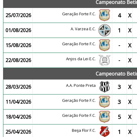
Campeonato Betin
Geração Forte F.C.
4
X
25/07/2026
A. Varzea E.C.
1
X
01/08/2026
Geração Forte F.C.
-
X
15/08/2026
Anjos da Lei E.C.
-
X
22/08/2026
Campeonato Betin
A.A. Ponte Preta
3
X
28/03/2026
Geração Forte F.C.
3
X
11/04/2026
Geração Forte F.C.
5
X
18/04/2026
Beija Flor F.C.
1
X
25/04/2026