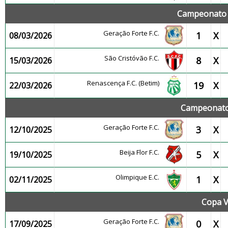
Campeonato 
Geração Forte F.C.
1
X
08/03/2026
São Cristóvão F.C.
8
X
15/03/2026
Renascença F.C. (Betim)
19
X
22/03/2026
Campeonato 
Geração Forte F.C.
3
X
12/10/2025
Beija Flor F.C.
5
X
19/10/2025
Olimpique E.C.
1
X
02/11/2025
Copa V
Geração Forte F.C.
0
X
17/09/2025