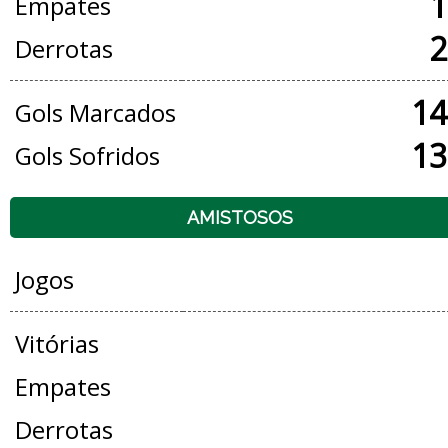
1
Empates
2
Derrotas
14
Gols Marcados
13
Gols Sofridos
AMISTOSOS
Jogos
Vitórias
Empates
Derrotas