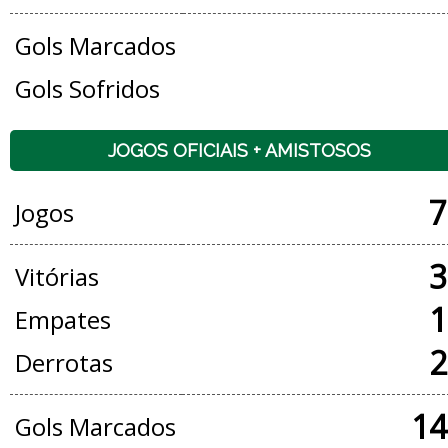
Gols Marcados
Gols Sofridos
JOGOS OFICIAIS + AMISTOSOS
7
Jogos
3
Vitórias
1
Empates
2
Derrotas
14
Gols Marcados