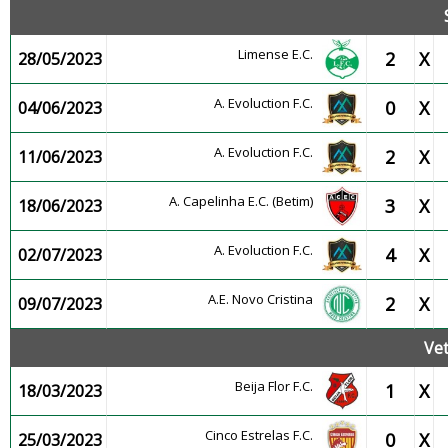
Limense E.C.
2
X
28/05/2023
A. Evoluction F.C.
0
X
04/06/2023
A. Evoluction F.C.
2
X
11/06/2023
A. Capelinha E.C. (Betim)
3
X
18/06/2023
A. Evoluction F.C.
4
X
02/07/2023
A.E. Novo Cristina
2
X
09/07/2023
Ve
Beija Flor F.C.
1
X
18/03/2023
Cinco Estrelas F.C.
0
X
25/03/2023