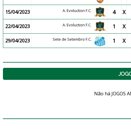
A. Evoluction F.C.
4
X
15/04/2023
A. Evoluction F.C.
1
X
22/04/2023
Sete de Setembro F.C.
1
X
29/04/2023
JOG
Não há JOGOS A