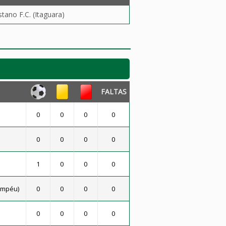
tano F.C. (Itaguara)
FALTAS
0
0
0
0
0
0
0
0
1
0
0
0
Pompéu)
0
0
0
0
0
0
0
0