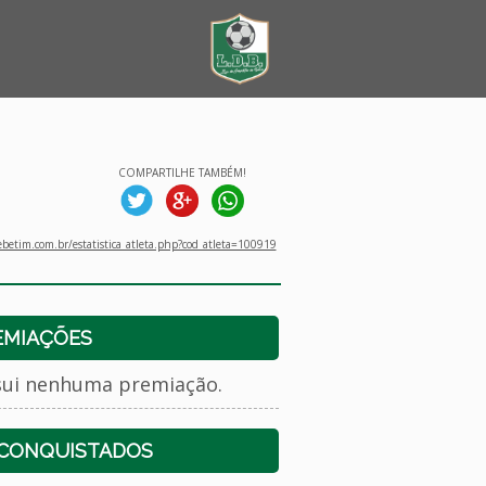
COMPARTILHE TAMBÉM!
betim.com.br/estatistica_atleta.php?cod_atleta=100919
EMIAÇÕES
sui nenhuma premiação.
 CONQUISTADOS