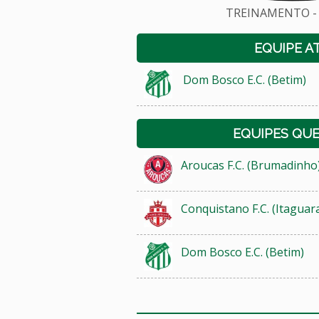
TREINAMENTO - 
EQUIPE A
Dom Bosco E.C. (Betim)
EQUIPES QU
Aroucas F.C. (Brumadinho
Conquistano F.C. (Itaguar
Dom Bosco E.C. (Betim)