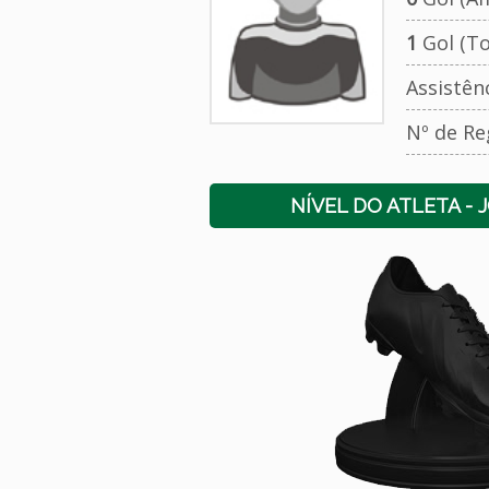
1
Gol (To
Assistên
Nº de Re
NÍVEL DO ATLETA - 