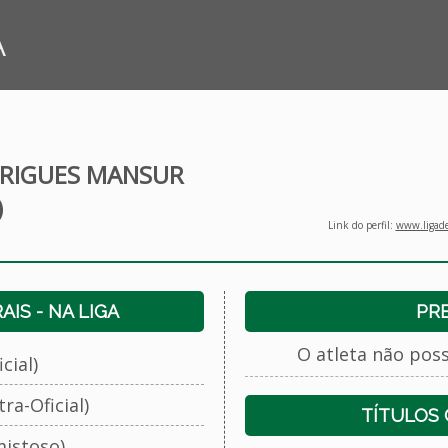
A
DRIGUES MANSUR
)
Link do perfil:
www.ligade
IS - NA LIGA
PR
O atleta não pos
cial)
ra-Oficial)
TÍTULOS
istoso)