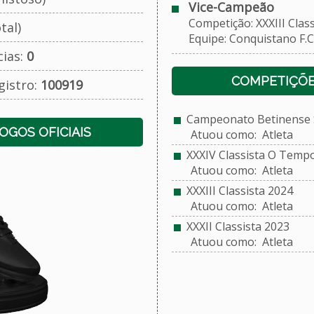
Vice-Campeão
Competição: XXXIII Class
tal)
Equipe: Conquistano F.C.
cias:
0
COMPETIÇÕE
gistro:
100919
Campeonato Betinense S
JOGOS OFICIAIS
Atuou como: Atleta
XXXIV Classista O Temp
Atuou como: Atleta
XXXIII Classista 2024
Atuou como: Atleta
XXXII Classista 2023
Atuou como: Atleta