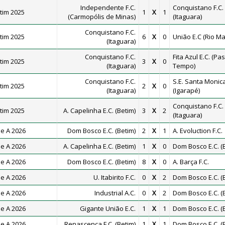
Independente F.C.
Conquistano F.C.
tim 2025
1
X
1
(Carmopólis de Minas)
(Itaguara)
Conquistano F.C.
tim 2025
6
X
0
União E.C (Rio M
(Itaguara)
Conquistano F.C.
Fita Azul E.C. (Pa
tim 2025
3
X
0
(Itaguara)
Tempo)
Conquistano F.C.
S.E. Santa Monic
tim 2025
2
X
0
(Itaguara)
(Igarapé)
Conquistano F.C.
tim 2025
A. Capelinha E.C. (Betim)
3
X
2
(Itaguara)
e A 2026
Dom Bosco E.C. (Betim)
2
X
1
A. Evoluction F.C.
e A 2026
A. Capelinha E.C. (Betim)
1
X
0
Dom Bosco E.C. (
e A 2026
Dom Bosco E.C. (Betim)
8
X
0
A. Barça F.C.
e A 2026
U. Itabirito F.C.
0
X
2
Dom Bosco E.C. (
e A 2026
Industrial A.C.
0
X
2
Dom Bosco E.C. (
e A 2026
Gigante União E.C.
1
X
1
Dom Bosco E.C. (
e A 2026
Renascença F.C. (Betim)
1
X
1
Dom Bosco E.C. (