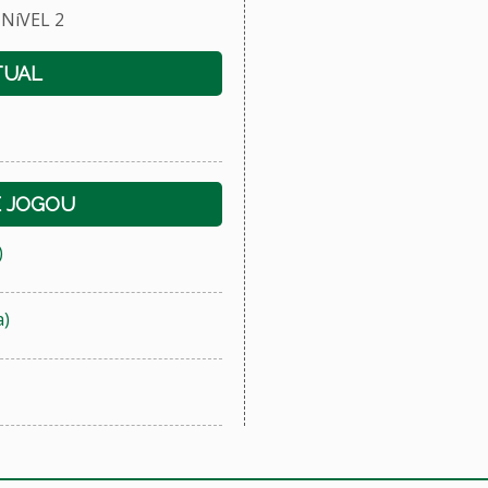
NíVEL 2
TUAL
E JOGOU
)
a)