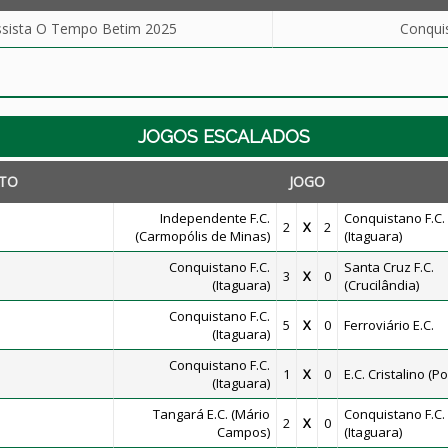
ssista O Tempo Betim 2025
Conquis
JOGOS ESCALADOS
TO
JOGO
Independente F.C.
Conquistano F.C.
2
X
2
(Carmopólis de Minas)
(Itaguara)
Conquistano F.C.
Santa Cruz F.C.
3
X
0
(Itaguara)
(Crucilândia)
Conquistano F.C.
5
X
0
Ferroviário E.C.
(Itaguara)
Conquistano F.C.
1
X
0
E.C. Cristalino (
(Itaguara)
Tangará E.C. (Mário
Conquistano F.C.
2
X
0
Campos)
(Itaguara)