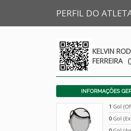
PERFIL DO ATLET
KELVIN RO
FERREIRA
(
INFORMAÇÕES GERA
1
Gol (Ofi
0
Gol (Ext
0
Gol (Am