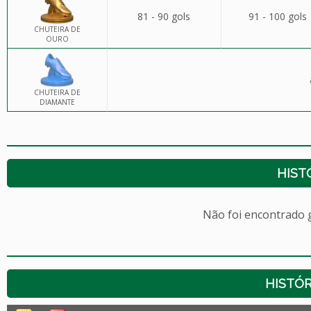
81 - 90 gols
91 - 100 gols
CHUTEIRA DE
OURO
CHUTEIRA DE
DIAMANTE
HIST
Não foi encontrado
HISTÓR