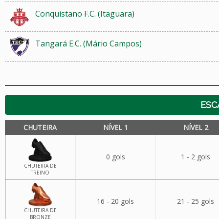
Conquistano F.C. (Itaguara)
Tangará E.C. (Mário Campos)
ESC
CHUTEIRA
NÍVEL 1
NÍVEL 2
0 gols
1 - 2 gols
CHUTEIRA DE
TREINO
16 - 20 gols
21 - 25 gols
CHUTEIRA DE
BRONZE