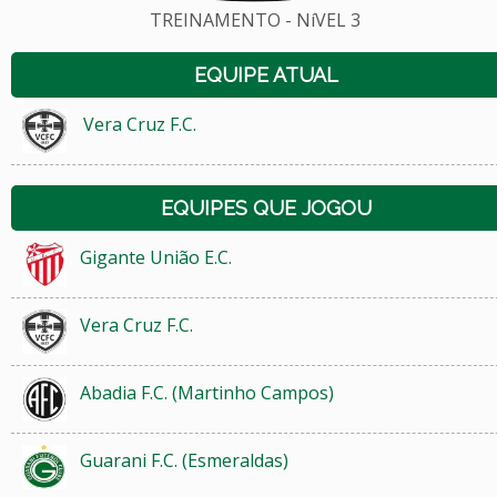
TREINAMENTO - NíVEL 3
EQUIPE ATUAL
Vera Cruz F.C.
EQUIPES QUE JOGOU
Gigante União E.C.
Vera Cruz F.C.
Abadia F.C. (Martinho Campos)
Guarani F.C. (Esmeraldas)