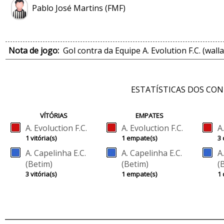
Pablo José Martins (FMF)
Nota de jogo:
Gol contra da Equipe A. Evolution F.C. (wall
ESTATÍSTICAS DOS CO
VÍTÓRIAS
EMPATES
A. Evoluction F.C.
A. Evoluction F.C.
A
1 vitória(s)
1 empate(s)
3 
A. Capelinha E.C.
A. Capelinha E.C.
A
(Betim)
(Betim)
(
3 vitória(s)
1 empate(s)
1 