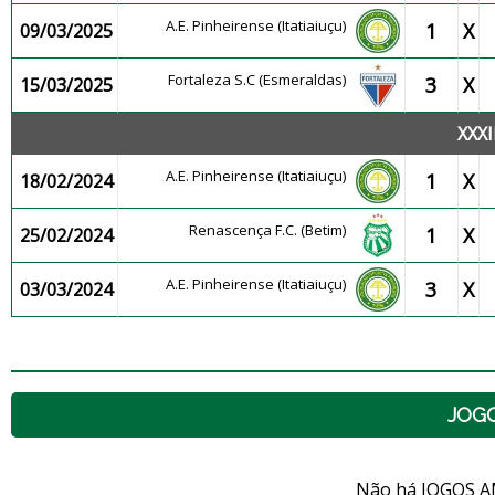
A.E. Pinheirense (Itatiaiuçu)
1
X
09/03/2025
Fortaleza S.C (Esmeraldas)
3
X
15/03/2025
XXXI
A.E. Pinheirense (Itatiaiuçu)
1
X
18/02/2024
Renascença F.C. (Betim)
1
X
25/02/2024
A.E. Pinheirense (Itatiaiuçu)
3
X
03/03/2024
JOG
Não há JOGOS A