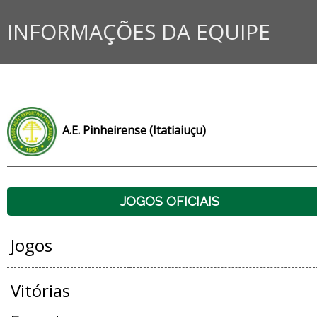
INFORMAÇÕES DA EQUIPE
A.E. Pinheirense (Itatiaiuçu)
JOGOS OFICIAIS
Jogos
Vitórias