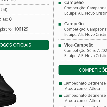
Campeão
Competição: Campeonato 
tal)
Equipe: A.E. Novo Cristi
cias:
0
Campeão
gistro:
106129
Competição: Campeonato 
Equipe: A.E. Novo Cristi
Vice-Campeão
JOGOS OFICIAIS
Competição: Série A 202
Equipe: A.E. Novo Cristi
COMPETIÇÕE
Campeonato Betinense S
Atuou como: Atleta
Campeonato Betinense S
Atuou como: Atleta