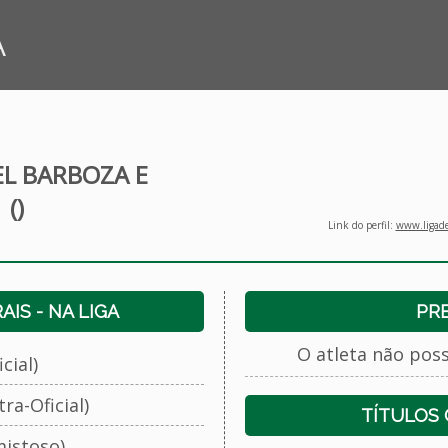
A
EL BARBOZA E
()
Link do perfil:
www.ligade
IS - NA LIGA
PR
O atleta não pos
cial)
ra-Oficial)
TÍTULOS
istoso)