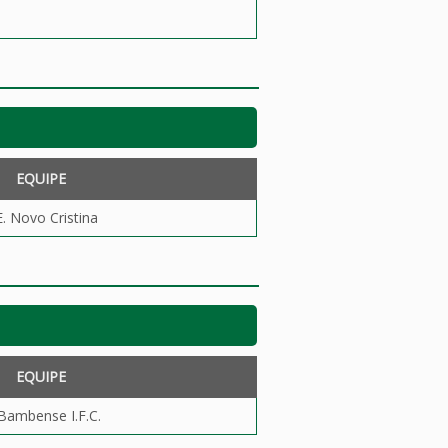
EQUIPE
E. Novo Cristina
EQUIPE
Bambense I.F.C.