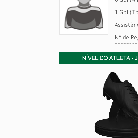
1
Gol (To
Assistên
Nº de Re
NÍVEL DO ATLETA - 