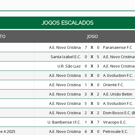
JOGOS ESCALADOS
TO
JOGO
A.E. Novo Cristina
7
X
0
Paranaense F.C
Santa Izabel E.C.
0
X
5
A.E. Novo Cristina
U.R. São Luiz
0
X
3
A.E. Novo Cristina
A.E. Novo Cristina
3
X
0
A. Evoluction F.C.
A.E. Novo Cristina
1
X
0
Oriente F.C.
A.E. Novo Cristina
3
X
2
A.E. União Betim
A.E. Novo Cristina
5
X
0
A. Evoluction F.C.
A.E. Novo Cristina
2
X
2
Dom Bosco E.C. (B
U. Bambense I.F.C.
1
X
7
Viracopo E.C.
e A 2025
A.E. Novo Cristina
6
X
0
Petrovale E.C.