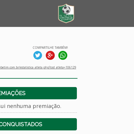
COMPARTILHE TAMBÉM!
betim.com.br/estatistica_atleta.php?cod_atleta=106129
EMIAÇÕES
sui nenhuma premiação.
 CONQUISTADOS