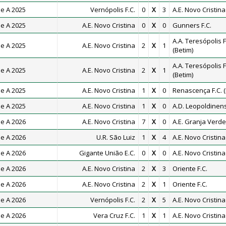
e A 2025
Vernópolis F.C.
0
X
3
A.E. Novo Cristina
e A 2025
A.E. Novo Cristina
0
X
0
Gunners F.C.
A.A. Teresópolis F
e A 2025
A.E. Novo Cristina
2
X
1
(Betim)
A.A. Teresópolis F
e A 2025
A.E. Novo Cristina
2
X
1
(Betim)
e A 2025
A.E. Novo Cristina
1
X
0
Renascença F.C. (
e A 2025
A.E. Novo Cristina
1
X
0
A.D. Leopoldinen
e A 2026
A.E. Novo Cristina
7
X
0
A.E. Granja Verde
e A 2026
U.R. São Luiz
1
X
4
A.E. Novo Cristina
e A 2026
Gigante União E.C.
0
X
0
A.E. Novo Cristina
e A 2026
A.E. Novo Cristina
2
X
3
Oriente F.C.
e A 2026
A.E. Novo Cristina
2
X
1
Oriente F.C.
e A 2026
Vernópolis F.C.
2
X
5
A.E. Novo Cristina
e A 2026
Vera Cruz F.C.
1
X
1
A.E. Novo Cristina