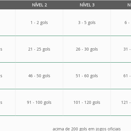
NÍVEL 2
NÍVEL 3
N
1 - 2 gols
3 - 5 gols
6 -
ls
21 - 25 gols
26 - 30 gols
31 -
ls
46 - 50 gols
51 - 60 gols
61 -
ls
91 - 100 gols
101 - 120 gols
121 -
acima de 200 gols em jogos oficiais