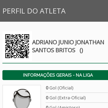
PERFIL DO ATLETA
ADRIANO JUNIO JONATHAN
SANTOS BRITOS
()
INFORMAÇÕES GERAIS - NA LIGA
0
Gol (Oficial)
0
Gol (Extra-Oficial)
0
Gol (Amistoso)