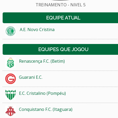
TREINAMENTO - NíVEL 5
EQUIPE ATUAL
A.E. Novo Cristina
EQUIPES QUE JOGOU
Renascença F.C. (Betim)
Guarani E.C.
E.C. Cristalino (Pompéu)
Conquistano F.C. (Itaguara)