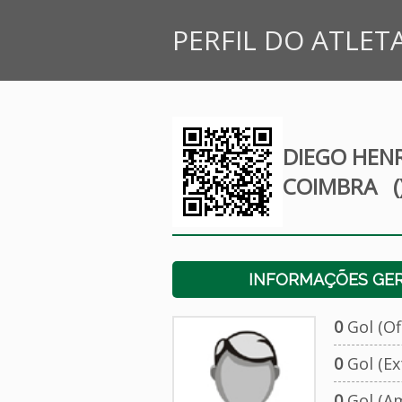
PERFIL DO ATLET
DIEGO HEN
COIMBRA
(
INFORMAÇÕES GERA
0
Gol (Ofi
0
Gol (Ext
0
Gol (Am