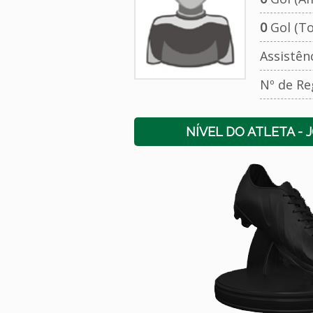
0
Gol (To
Assistên
Nº de Re
NÍVEL DO ATLETA - 