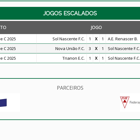
JOGOS ESCALADOS
TO
JOGO
e C 2025
Sol Nascente F.C.
1
X
1
A.E. Renascer B.
e C 2025
Nova União F.C.
3
X
1
Sol Nascente F.C.
e C 2025
Trianon E.C.
1
X
1
Sol Nascente F.C.
PARCEIROS