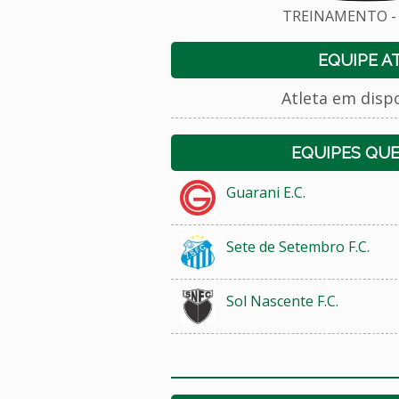
TREINAMENTO - 
EQUIPE A
Atleta em disp
EQUIPES QU
Guarani E.C.
Sete de Setembro F.C.
Sol Nascente F.C.