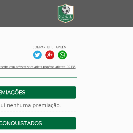
COMPARTILHE TAMBÉM!
betim.com.br/estatistica_atleta.php?cod_atleta=100135
EMIAÇÕES
sui nenhuma premiação.
 CONQUISTADOS