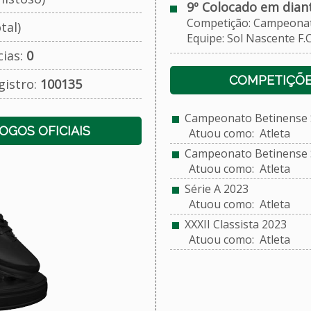
9º Colocado em dian
Competição: Campeonato 
tal)
Equipe: Sol Nascente F.C
cias:
0
COMPETIÇÕE
gistro:
100135
Campeonato Betinense S
JOGOS OFICIAIS
Atuou como: Atleta
Campeonato Betinense S
Atuou como: Atleta
Série A 2023
Atuou como: Atleta
XXXII Classista 2023
Atuou como: Atleta