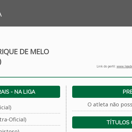
A
RIQUE DE MELO
)
Link do perfil:
www.ligade
IS - NA LIGA
PR
O atleta não pos
cial)
ra-Oficial)
TÍTULOS
istoso)