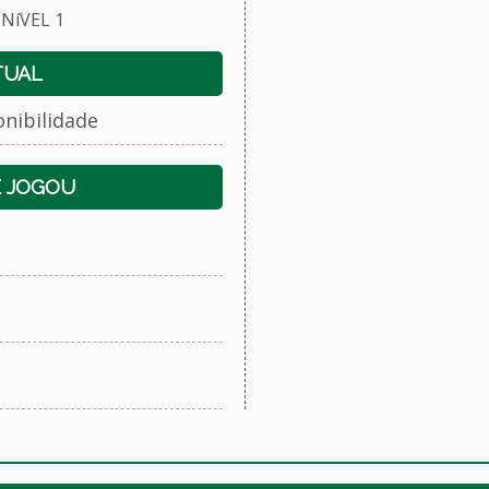
NíVEL 1
TUAL
onibilidade
E JOGOU