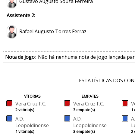
Gustavo Augusto Souza Ferreira
Assistente 2:
Rafael Augusto Torres Ferraz
Nota de jogo:
Não há nenhuma nota de jogo lançada para
ESTATÍSTICAS DOS CO
VÍTÓRIAS
EMPATES
Vera Cruz F.C.
Vera Cruz F.C.
V
2 vitória(s)
3 empate(s)
1 
A.D.
A.D.
A
Leopoldinense
Leopoldinense
L
1 vitória(s)
3 empate(s)
2 