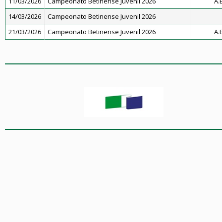
11/03/2026
Campeonato Betinense Juvenil 2026
A.
14/03/2026
Campeonato Betinense Juvenil 2026
21/03/2026
Campeonato Betinense Juvenil 2026
A.