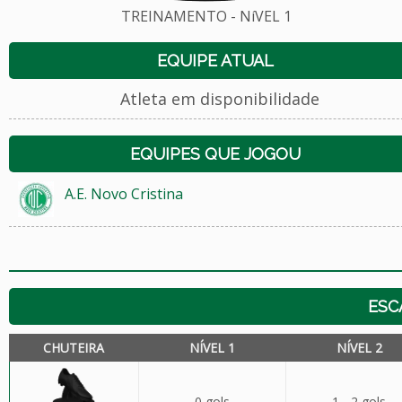
TREINAMENTO - NíVEL 1
EQUIPE ATUAL
Atleta em disponibilidade
EQUIPES QUE JOGOU
A.E. Novo Cristina
ESC
CHUTEIRA
NÍVEL 1
NÍVEL 2
0 gols
1 - 2 gols