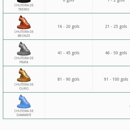
CHUTEIRA DE
TREINO
16 - 20 gols
21 - 25 gols
CHUTEIRA DE
BRONZE
41 - 45 gols
46 - 50 gols
CHUTEIRA DE
PRATA
81 - 90 gols
91 - 100 gols
CHUTEIRA DE
OURO
CHUTEIRA DE
DIAMANTE