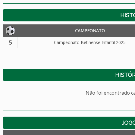
HIST
CAMPEONATO
5
Campeonato Betinense Infantil 2025
HISTÓR
Não foi encontrado c
JOG