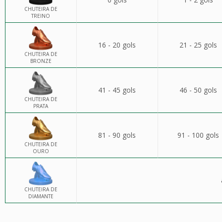
CHUTEIRA DE
TREINO
16 - 20 gols
21 - 25 gols
CHUTEIRA DE
BRONZE
41 - 45 gols
46 - 50 gols
CHUTEIRA DE
PRATA
81 - 90 gols
91 - 100 gols
CHUTEIRA DE
OURO
CHUTEIRA DE
DIAMANTE