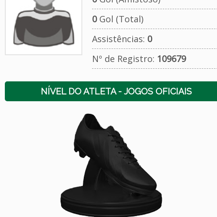
0
Gol (Total)
Assistências:
0
Nº de Registro:
109679
NÍVEL DO ATLETA - JOGOS OFICIAIS