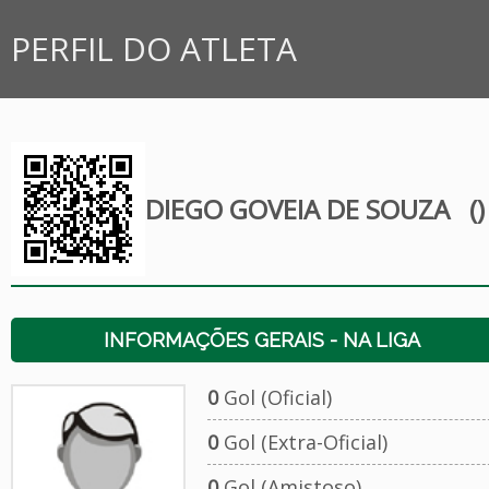
PERFIL DO ATLETA
DIEGO GOVEIA DE SOUZA
()
INFORMAÇÕES GERAIS - NA LIGA
0
Gol (Oficial)
0
Gol (Extra-Oficial)
0
Gol (Amistoso)