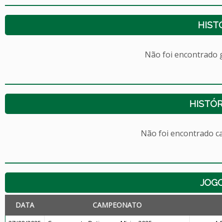
HIST
Não foi encontrado
HISTÓR
Não foi encontrado c
JOG
DATA
CAMPEONATO