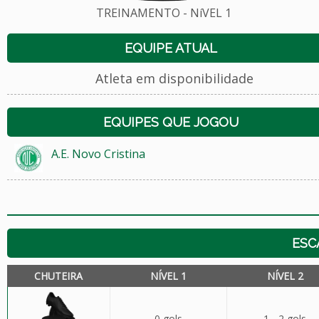
TREINAMENTO - NíVEL 1
EQUIPE ATUAL
Atleta em disponibilidade
EQUIPES QUE JOGOU
A.E. Novo Cristina
ESC
CHUTEIRA
NÍVEL 1
NÍVEL 2
0 gols
1 - 2 gols