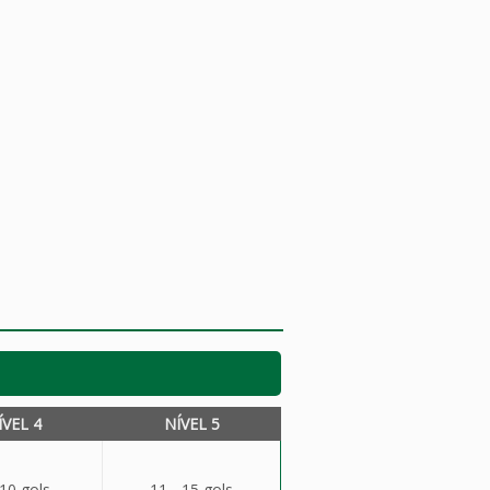
ÍVEL 4
NÍVEL 5
 10 gols
11 - 15 gols