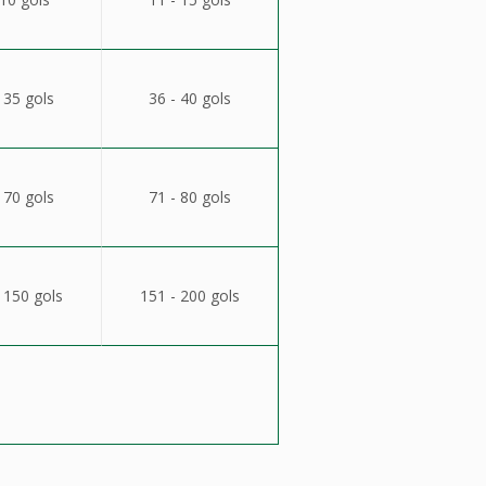
 35 gols
36 - 40 gols
 70 gols
71 - 80 gols
 150 gols
151 - 200 gols