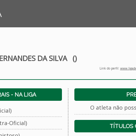
A
ERNANDES DA SILVA
()
Link do perfil:
www.ligade
IS - NA LIGA
PR
O atleta não pos
cial)
ra-Oficial)
TÍTULOS
istoso)