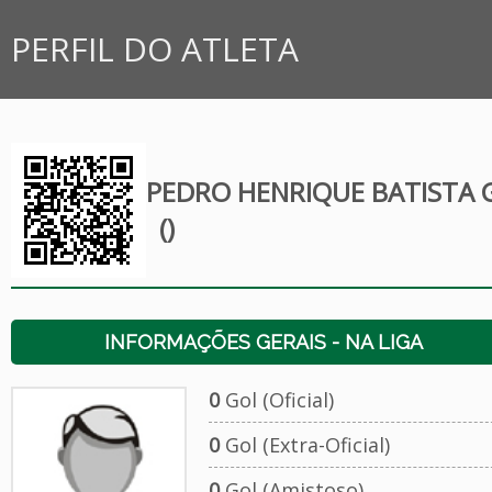
PERFIL DO ATLETA
PEDRO HENRIQUE BATISTA
()
INFORMAÇÕES GERAIS - NA LIGA
0
Gol (Oficial)
0
Gol (Extra-Oficial)
0
Gol (Amistoso)