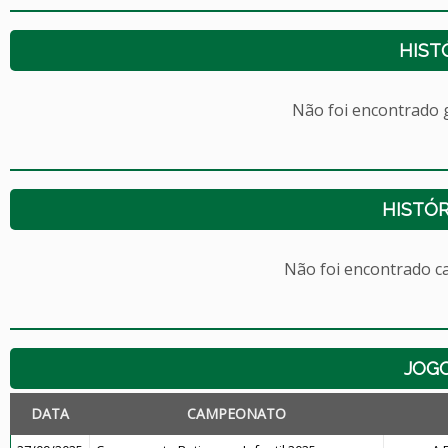
HIST
Não foi encontrado
HISTÓR
Não foi encontrado c
JOG
DATA
CAMPEONATO