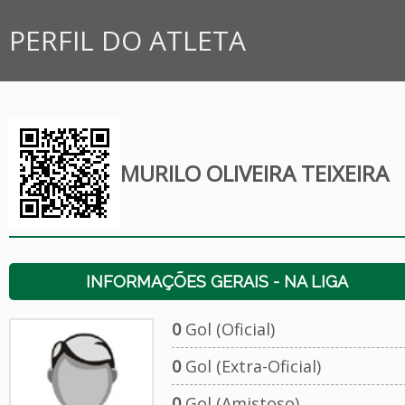
PERFIL DO ATLETA
MURILO OLIVEIRA TEIXEIRA
INFORMAÇÕES GERAIS - NA LIGA
0
Gol (Oficial)
0
Gol (Extra-Oficial)
0
Gol (Amistoso)