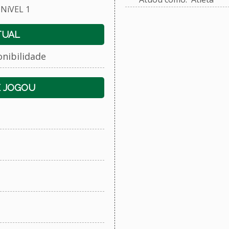
NíVEL 1
TUAL
onibilidade
E JOGOU