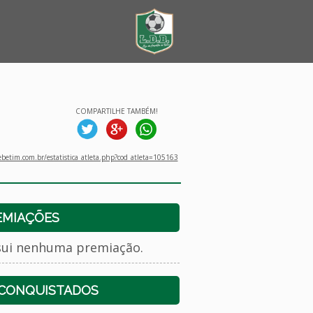
COMPARTILHE TAMBÉM!
betim.com.br/estatistica_atleta.php?cod_atleta=105163
EMIAÇÕES
sui nenhuma premiação.
 CONQUISTADOS