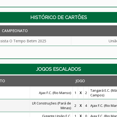
HISTÓRICO DE CARTÕES
CAMPEONATO
ssista O Tempo Betim 2025
Uniã
JOGOS ESCALADOS
TO
JOGO
Tangará E.C. (Má
Ajax F.C. (Rio Manso)
1
X
2
Campos)
LR Construções (Pará de
2
X
4
Ajax F.C. (Rio Ma
Minas)
Gigante União E.C.
1
X
0
Ajax F.C. (Rio Ma