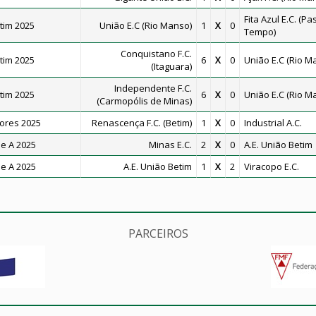
Fita Azul E.C. (Pa
tim 2025
União E.C (Rio Manso)
1
X
0
Tempo)
Conquistano F.C.
tim 2025
6
X
0
União E.C (Rio M
(Itaguara)
Independente F.C.
tim 2025
6
X
0
União E.C (Rio M
(Carmopólis de Minas)
ores 2025
Renascença F.C. (Betim)
1
X
0
Industrial A.C.
e A 2025
Minas E.C.
2
X
0
A.E. União Betim
e A 2025
A.E. União Betim
1
X
2
Viracopo E.C.
PARCEIROS