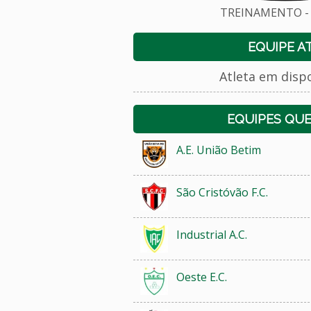
TREINAMENTO - 
EQUIPE A
Atleta em disp
EQUIPES QU
A.E. União Betim
São Cristóvão F.C.
Industrial A.C.
Oeste E.C.