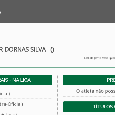
A
OR DORNAS SILVA
()
Link do perfil:
www.ligade
IS - NA LIGA
PR
O atleta não pos
cial)
ra-Oficial)
TÍTULOS
istoso)