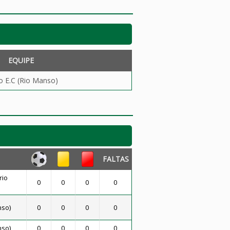
EQUIPE
o E.C (Rio Manso)
FALTAS
rio
0
0
0
0
nso)
0
0
0
0
nso)
0
0
0
0