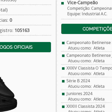
Vice-Campeão
Competição: Campeonato 
tal)
Equipe: Industrial A.C.
cias:
0
COMPETIÇÕE
gistro:
105163
Campeonato Betinense S
JOGOS OFICIAIS
Atuou como: Atleta
Campeonato Betinense J
Atuou como: Atleta
XXXIV Classista O Temp
Atuou como: Atleta
Série B 2024
Atuou como: Atleta
Juniores 2024
Atuou como: Atleta
XXXIII Classista 2024
Atuou como: Atleta