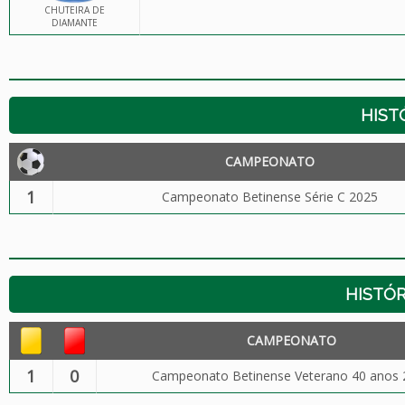
CHUTEIRA DE
DIAMANTE
HIST
CAMPEONATO
1
Campeonato Betinense Série C 2025
HISTÓR
CAMPEONATO
1
0
Campeonato Betinense Veterano 40 anos 