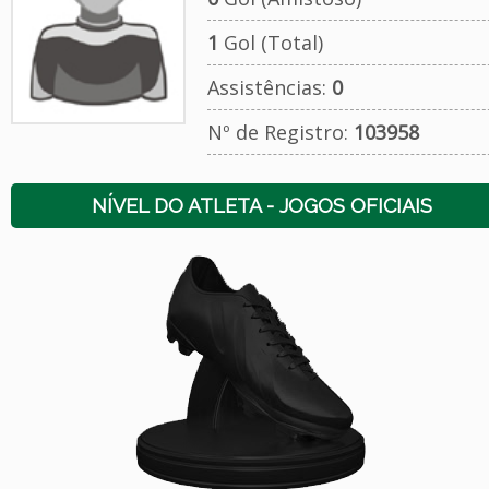
1
Gol (Total)
Assistências:
0
Nº de Registro:
103958
NÍVEL DO ATLETA - JOGOS OFICIAIS