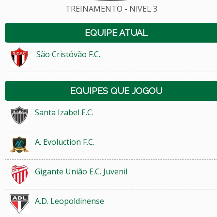
TREINAMENTO - NíVEL 3
EQUIPE ATUAL
São Cristóvão F.C.
EQUIPES QUE JOGOU
Santa Izabel E.C.
A. Evoluction F.C.
Gigante União E.C. Juvenil
A.D. Leopoldinense