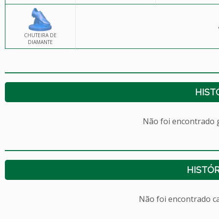
CHUTEIRA DE
DIAMANTE
HIST
Não foi encontrado
HISTÓR
Não foi encontrado c