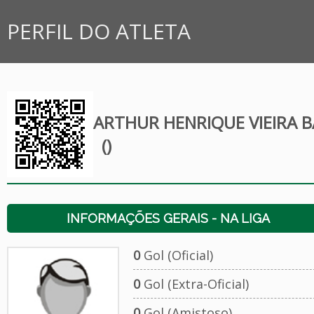
PERFIL DO ATLETA
ARTHUR HENRIQUE VIEIRA B
()
INFORMAÇÕES GERAIS - NA LIGA
0
Gol (Oficial)
0
Gol (Extra-Oficial)
0
Gol (Amistoso)