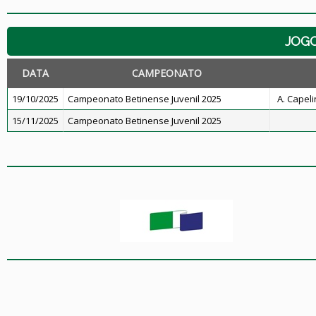
JOG
DATA
CAMPEONATO
19/10/2025
Campeonato Betinense Juvenil 2025
A. Capeli
15/11/2025
Campeonato Betinense Juvenil 2025