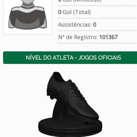
0
Gol (Total)
Assistências:
0
Nº de Registro:
101367
NÍVEL DO ATLETA - JOGOS OFICIAIS