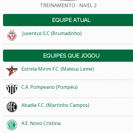
TREINAMENTO - NíVEL 2
EQUIPE ATUAL
Juventus E.C (Brumadinho)
EQUIPES QUE JOGOU
Estrela Mirim F.C. (Mateus Leme)
C.A. Pompeano (Pompéu)
Abadia F.C. (Martinho Campos)
A.E. Novo Cristina